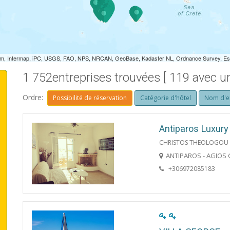
m, Intermap, iPC, USGS, FAO, NPS, NRCAN, GeoBase, Kadaster NL, Ordnance Survey, Esri
1 752entreprises trouvées [ 119 avec un
Ordre:
Possibilité de réservation
Catégorie d'hôtel
Nom d'e
Antiparos Luxur
CHRISTOS THEOLOGOU 
ANTIPAROS - AGIOS
+306972085183