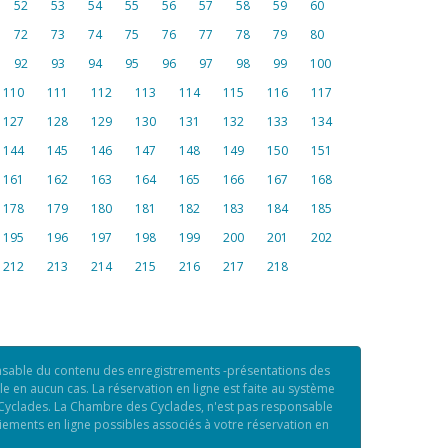
52
53
54
55
56
57
58
59
60
72
73
74
75
76
77
78
79
80
92
93
94
95
96
97
98
99
100
110
111
112
113
114
115
116
117
127
128
129
130
131
132
133
134
144
145
146
147
148
149
150
151
161
162
163
164
165
166
167
168
178
179
180
181
182
183
184
185
195
196
197
198
199
200
201
202
212
213
214
215
216
217
218
nsable du contenu des enregistrements -présentations des
en aucun cas. La réservation en ligne est faite au système
 Cyclades. La Chambre des Cyclades, n'est pas responsable
iements en ligne possibles associés à votre réservation en