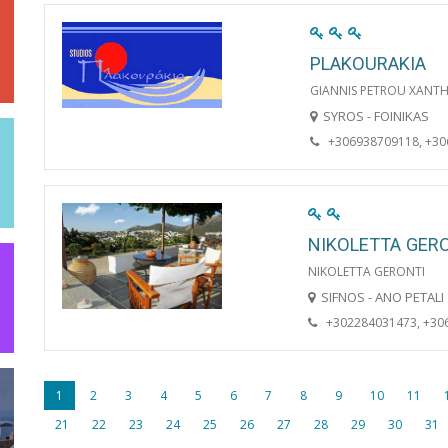
PLAKOURAKIA
GIANNIS PETROU XANTH
SYROS - FOINIKAS
+306938709118, +3
NIKOLETTA GER
NIKOLETTA GERONTI
SIFNOS - ANO PETALI
+302284031473, +30
1
2
3
4
5
6
7
8
9
10
11
21
22
23
24
25
26
27
28
29
30
31