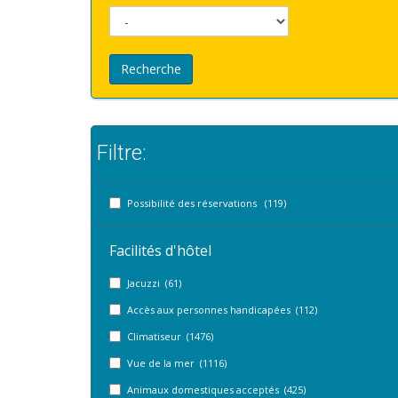
Recherche
Filtre:
Possibilité des réservations (119)
Facilités d'hôtel
Jacuzzi (61)
Accès aux personnes handicapées (112)
Climatiseur (1476)
Vue de la mer (1116)
Animaux domestiques acceptés (425)