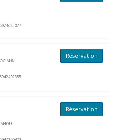
06974625077
Réservation
OGIANNI
06942402355
Réservation
ALANOU
06947200472