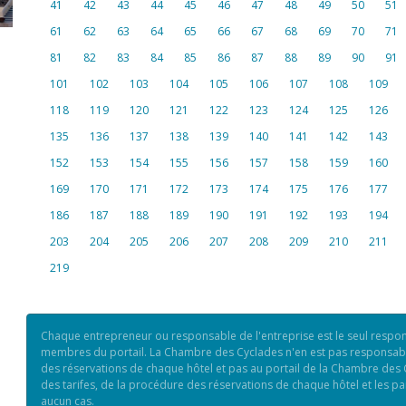
41
42
43
44
45
46
47
48
49
50
51
61
62
63
64
65
66
67
68
69
70
71
81
82
83
84
85
86
87
88
89
90
91
101
102
103
104
105
106
107
108
109
118
119
120
121
122
123
124
125
126
135
136
137
138
139
140
141
142
143
152
153
154
155
156
157
158
159
160
169
170
171
172
173
174
175
176
177
186
187
188
189
190
191
192
193
194
203
204
205
206
207
208
209
210
211
219
Chaque entrepreneur ou responsable de l'entreprise est le seul respo
membres du portail. La Chambre des Cyclades n'en est pas responsable 
des réservations de chaque hôtel et pas au portail de la Chambre des
des tarifes, de la procédure des réservations de chaque hôtel et les pa
aucun cas.