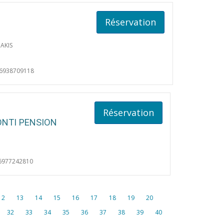
Réservation
AKIS
06938709118
Réservation
ONTI PENSION
6977242810
12
13
14
15
16
17
18
19
20
32
33
34
35
36
37
38
39
40