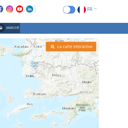
FR
EN
MARCHÉ
EL
DE
La carte interactive
IT
ES
RU
CN