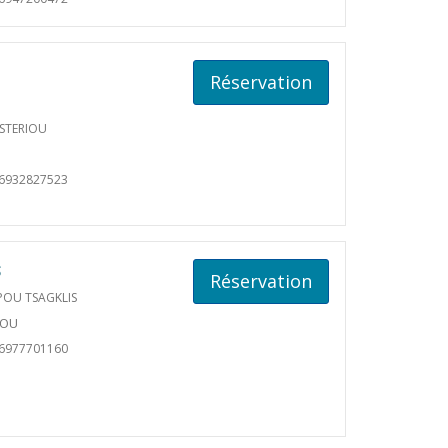
Réservation
ASTERIOU
06932827523
S
Réservation
OU TSAGKLIS
XOU
06977701160