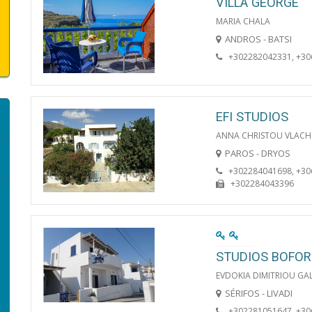
VILLA GEORGE
MARIA CHALA
ANDROS - BATSI
+302282042331, +3
EFI STUDIOS
ANNA CHRISTOU VLACH
PAROS - DRYOS
+302284041698, +3
+302284043396
STUDIOS BOFOR
EVDOKIA DIMITRIOU G
SÉRIFOS - LIVADI
+302281051647, +3