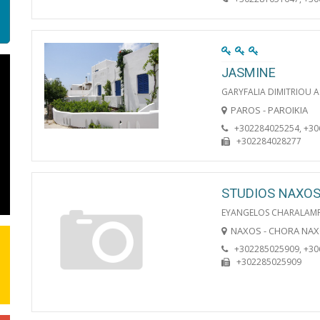
JASMINE
GARYFALIA DIMITRIOU 
PAROS - PAROIKIA
+302284025254, +3
+302284028277
STUDIOS NAXO
EYANGELOS CHARALAMP
NAXOS - CHORA NA
+302285025909, +3
+302285025909