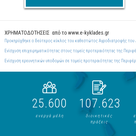
ΧΡΗΜΑΤΟΔΟΤΗΣΕΙΣ
από το www.e-kyklades.gr
Προκηρύχθηκε ο δεύτερος κύκλος του καθεστώτος Αγροδιατροφής του 
Ενίσχυση επιχειρηματικότητας στους τομείς προτεραιότητας της Περιφέ
Ενίσχυση ερευνητικών υποδομών σε τομείς προτεραιότητας της Περιφέρ
25.600
107.623
ενεργά μέλη
διοικητικές
ε
πράξεις