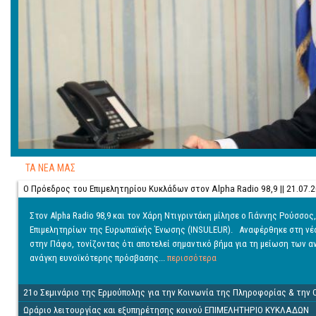
ΤΑ ΝΕΑ ΜΑΣ
Ο Πρόεδρος του Επιμελητηρίου Κυκλάδων στον Alpha Radio 98,9 || 21.07.
Στον Alpha Radio 98,9 και τον Χάρη Ντιγριντάκη μίλησε ο Γιάννης Ρούσσ
Επιμελητηρίων της Ευρωπαϊκής Ένωσης (INSULEUR). Αναφέρθηκε στη νέα
στην Πάφο, τονίζοντας ότι αποτελεί σημαντικό βήμα για τη μείωση των 
ανάγκη ευνοϊκότερης πρόσβασης...
περισσότερα
21ο Σεμινάριο της Ερμούπολης για την Κοινωνία της Πληροφορίας & την 
Ωράριο λειτουργίας και εξυπηρέτησης κοινού ΕΠΙΜΕΛΗΤΗΡΙΟ ΚΥΚΛΑΔΩΝ