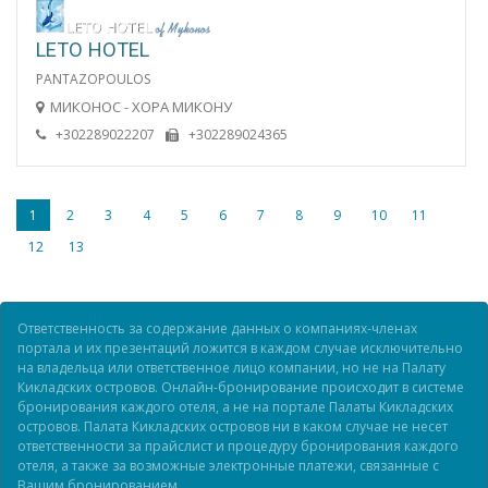
LETO HOTEL
PANTAZOPOULOS
МИКОНОС - ХОРА МИКОНУ
+302289022207
+302289024365
1
2
3
4
5
6
7
8
9
10
11
12
13
Ответственность за содержание данных о компаниях-членах
портала и их презентаций ложится в каждом случае исключительно
на владельца или ответственное лицо компании, но не на Палату
Кикладских островов. Онлайн-бронирование происходит в системе
бронирования каждого отеля, а не на портале Палаты Кикладских
островов. Палата Кикладских островов ни в каком случае не несет
ответственности за прайслист и процедуру бронирования каждого
отеля, а также за возможные электронные платежи, связанные с
Вашим бронированием.