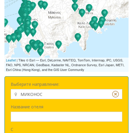
Leaflet
| Tiles © Esri — Esri, DeLorme, NAVTEQ, TomTom, Intermap, iPC, USGS,
FAO, NPS, NRCAN, GeoBase, Kadaster NL, Ordnance Survey, Esri Japan, METI,
Esri China (Hong Kong), and the GIS User Community
Выберите направление:
Название отеля
С