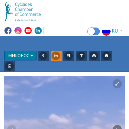
RU
EN
EL
МИКОНОС
FR
DE
IT
ES
CN