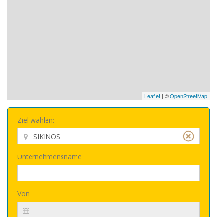
Leaflet
| ©
OpenStreetMap
Ziel wählen:
Unternehmensname
Von