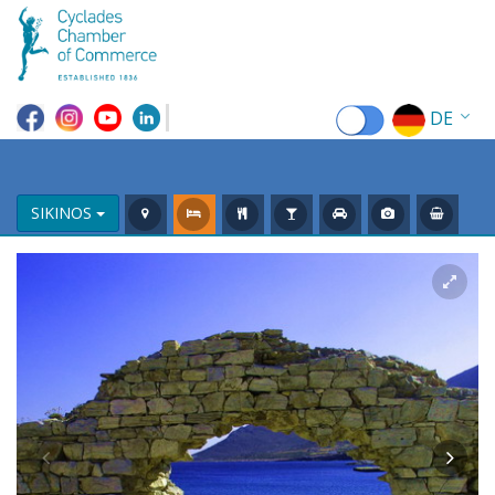
DE
EN
EL
SIKINOS
FR
IT
ES
RU
CN