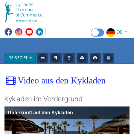
DE
EN
EL
REISEZIEL
FR
Video aus den Kykladen
IT
ES
Kykladen im Vordergrund
RU
Unterkunft auf den Kykladen
CN