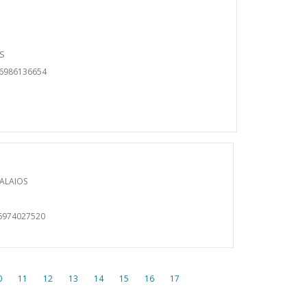
S
06986136654
ALAIOS
6974027520
0
11
12
13
14
15
16
17