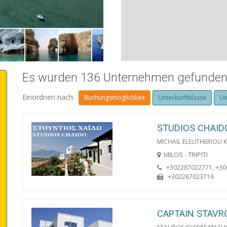
VILLAGES
Es wurden 136 Unternehmen gefunden 
Einordnen nach:
Buchungsmöglichkeit
Unterkunftklasse
Un
STUDIOS CHAID
MICHAIL ELEUTHERIOU K
MILOS - TRIPITI
+302287022771, +3
+302287023716
CAPTAIN STAVR