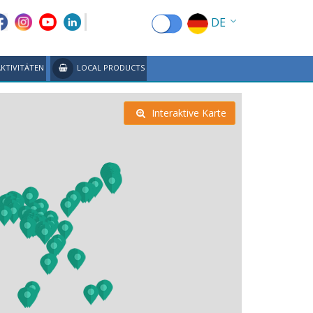
DE
EN
AKTIVITÄTEN
LOCAL PRODUCTS
EL
FR
Interaktive Karte
IT
ES
RU
CN