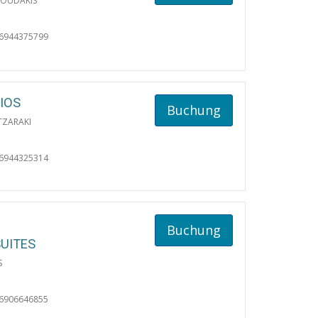
IOUDAKIS
06944375799
IOS
Buchung
TZARAKI
06944325314
Buchung
SUITES
S
06906646855