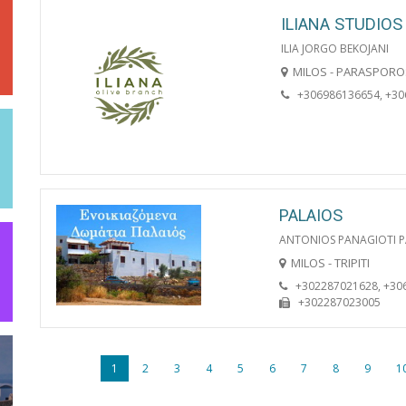
ILIANA STUDIOS
ILIA JORGO BEKOJANI
MILOS - PARASPORO
+306986136654, +3
PALAIOS
ANTONIOS PANAGIOTI P
MILOS - TRIPITI
+302287021628, +30
+302287023005
1
2
3
4
5
6
7
8
9
1