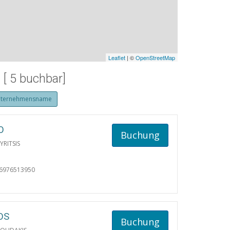
Leaflet
| ©
OpenStreetMap
[ 5 buchbar]
ternehmensname
O
Buchung
YRITSIS
06976513950
OS
Buchung