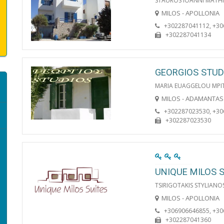
STAUROS IOANNI MATH
MILOS - APOLLONIA
+302287041112, +3
+302287041134
GEORGIOS STUD
MARIA EUAGGELOU MPI
MILOS - ADAMANTAS
+302287023530, +3
+302287023530
UNIQUE MILOS 
TSIRIGOTAKIS STYLIANO
MILOS - APOLLONIA
+306906646855, +3
+302287041360