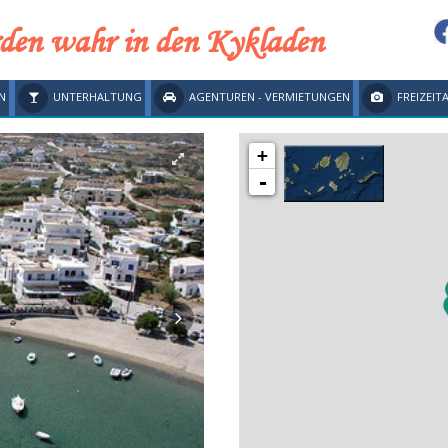
den wahr in den Kykladen
N
UNTERHALTUNG
AGENTUREN - VERMIETUNGEN
FREIZEIT
+
-