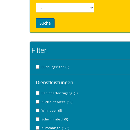
Suche
Filter:
Buchungsfilter (5)
Dienstleistungen
Behindertenzugang (3)
Blick aufs Meer (82)
Whirlpool (5)
Schwimmbad (9)
Klimaanlage (122)