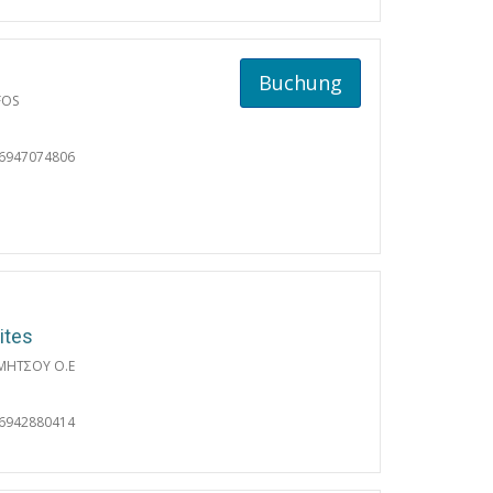
Buchung
FOS
06947074806
ites
ΜΗΤΣΟΥ Ο.Ε
06942880414