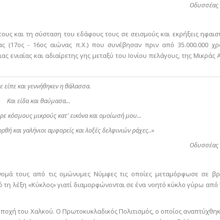
Οδυσσέας
ους και τη σύσταση του εδάφους τους σε σεισμούς και εκρήξεις ηφαισ
 (17ος - 16ος αιώνας π.Χ.) που συνέβησαν πριν από 35.000.000 χρ
ας ενιαίας και αδιαίρετης γης μεταξύ του Ιονίου πελάγους, της Μικράς Α
ε είπε και γεννήθηκεν η θάλασσα.
Και είδα και θαύμασα...
ρε κόσμους μικρούς κατ' εικόνα και ομοίωσή μου...
ορθή και γαλήνιοι αμφορείς και λοξές δελφινιών ράχες..»
Οδυσσέας
νομά τους από τις ομώνυμες Νύμφες τις οποίες μεταμόρφωσε σε β
 τη λέξη «Κύκλος» γιατί διαμορφώνονται σε ένα νοητό κύκλο γύρω από 
Εποχή του Χαλκού. Ο Πρωτοκυκλαδικός Πολιτισμός, ο οποίος αναπτύχθηκ