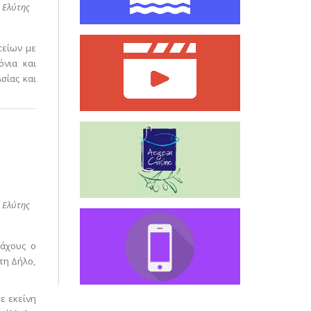
 Ελύτης
τείων με
όνια και
σίας και
 Ελύτης
ράχους ο
τη Δήλο,
ε εκείνη