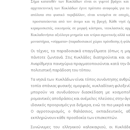
Σήμα κατατεθέν των Κυκλάδων είναι οι γυμνοί βράχοι και 
αρχιτεκτονική των Κυκλάδων έγινε πρότυπο αναφοράς για το
απόλυτα στο φυσικό περιβάλλον, είναι κτισμένα σε εσοχές
προστατεύονται από τον άνεμο και τη βροχή. Κάθε νησί έχει
κεραμοσκεπές, οικισμούς σε μορφή κάστρου, νεοκλασικές αρχ
Κυκλαδονήσια αξιόλογα μνημεία και κτίρια αγροτικής αλλά και
μοναστήρια, «σύρματα» (παραδοσιακοί χώροι πρόσδεσης ή φύλ
Οι τέχνες, τα παραδοσιακά επαγγέλματα (όπως η μαρ
πάντοτε ζωντανά. Στις Κυκλάδες διατηρούνται και 
Αναρίθμητα πανηγύρια πραγματοποιούνται κατά την δι
πολιτιστική παράδοση του τόπου.
Τα νησιά των Κυκλάδων είναι τόπος συνάντησης ανθρώ
τοπία σπάνιας φυσικής ομορφιάς, κυκλαδίτικη φιλοξενί
μπορούν να συνδυάσουν διασκέδαση με κοσμοπολί
ρομαντικές αποδράσεις και ανέμελες πλεύσεις στην άγο
ιδανικός προορισμός για διήμερα, ενώ τα πιο μικρά κ
Ο αγροτουρισμός, ο θαλάσσιος, εκπαιδευτικός, αθ
εκπληρώνουν κάθε προσδοκία των επισκεπτών.
Συνώνυμες του ελληνικού καλοκαιριού, οι Κυκλάδ