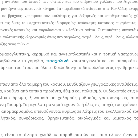
η αντίθεση του λευκού των σπιτιών και του απέραντου γαλάζιου του Αιγαίου
 μοντέρνο αρχιτεκτονικό κίνημα. Τα παραδοσιακά κτίσματα στις Κυκλάδες, εναρ
, σε βράχους, χρησιμοποιούν κοιλότητες για δεξαμενές και αποθηκευτικούς χ
 τις δικές του αρχιτεκτονικές ιδιομορφίες: υπόσκαφες κατοικίες, πυργόσπιτα,
οντικές κατοικίες και παραδοσιακά κυκλαδίτικα σπίτια. Ο επισκέπτης συναντά 
 πολιτιστικής κληρονομιάς όπως περιστεριώνες, ανεμόμυλους, νερόμυλους, αλώνια,
αξης σκαφών) κ.α.
μαρογλυπτική, κεραμική και αγγειοπλαστική) και η τοπική γαστρονομ
αναβιώνουν τα γαμήλια,
πασχαλινά
, χριστουγεννιάτικα και αποκριάτικ
άρκεια του έτους σε όλα τα Κυκλαδονήσια διαφυλλάσοντας την θρησκευ
πων από όλα τα μέρη του κόσμου. Συνδυάζουν γεωγραφικές αντιθέσεις, 
α, κουζίνα από τοπικά προϊόντα, έθιμα και πολιτισμό. Οι διακοπές στις 
τικο άρωμα, ξενοιασιά με χαλαρούς ρυθμούς, γαστρονομικές απολ
νη Γραμμή. Τα μεγαλύτερα νησιά έχουν ζωή όλες τις εποχές του χρόνου κ
αι απομακρυσμένα απευθύνονται κυρίως σε λάτρεις του εναλλακτικού το
λητικός, συνεδριακός, θρησκευτικός, οικολογικός και ιαματικός τ
ες είναι το όνειρο χιλιάδων παραθεριστών και αποτελούν έναν α