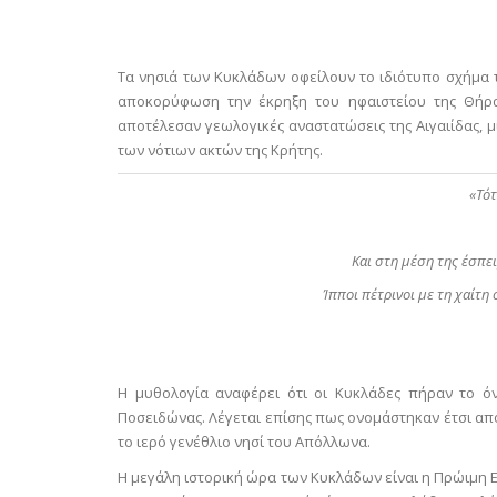
Τα νησιά των Κυκλάδων οφείλουν το ιδιότυπο σχήμα τ
αποκορύφωση την έκρηξη του ηφαιστείου της Θήρας
αποτέλεσαν γεωλογικές αναστατώσεις της Αιγαιίδας, μι
των νότιων ακτών της Κρήτης.
«Τότ
Και στη μέση της έσπει
Ίπποι πέτρινοι με τη χαίτη 
Η μυθολογία αναφέρει ότι οι Κυκλάδες πήραν το ό
Ποσειδώνας. Λέγεται επίσης πως ονομάστηκαν έτσι από
το ιερό γενέθλιο νησί του Απόλλωνα.
Η μεγάλη ιστορική ώρα των Κυκλάδων είναι η Πρώιμη 