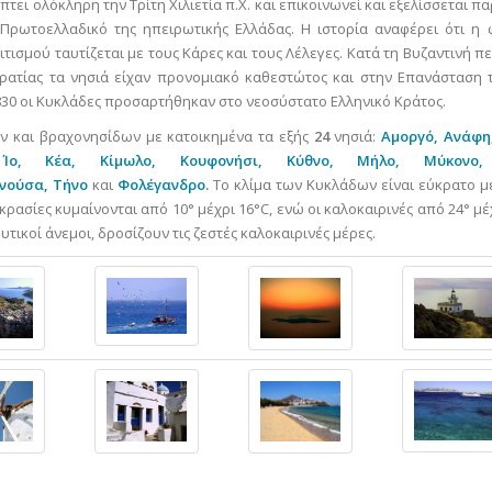
ι ολόκληρη την Τρίτη Χιλιετία π.Χ. και επικοινωνεί και εξελίσσεται π
Πρωτοελλαδικό της ηπειρωτικής Ελλάδας. Η ιστορία αναφέρει ότι η 
σμού ταυτίζεται με τους Κάρες και τους Λέλεγες. Κατά τη Βυζαντινή πε
ρατίας τα νησιά είχαν προνομιακό καθεστώτος και στην Επανάσταση 
30 οι Κυκλάδες προσαρτήθηκαν στο νεοσύστατο Ελληνικό Κράτος.
ν και βραχονησίδων με κατοικημένα τα εξής
24
νησιά:
Αμοργό,
Ανάφη
Ίο,
Κέα,
Κίμωλο,
Κουφονήσι,
Κύθνο,
Μήλο,
Μύκονο,
νούσα,
Τήνο
και
Φολέγανδρο.
Το κλίμα των Κυκλάδων είναι εύκρατο μ
ρασίες κυμαίνονται από 10° μέχρι 16°C, ενώ οι καλοκαιρινές από 24° μέ
τικοί άνεμοι, δροσίζουν τις ζεστές καλοκαιρινές μέρες.