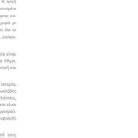
. Η λαϊκή
μονισμένα
ώρους και
 χωριά με
σε όλα τα
 γεφύρια,
ία είναι
α έθιμα.
τική και
ιστορία,
Κυκλάδες
αύσεις,
αι είναι
υρισμού.
ουρισμός
πό τους