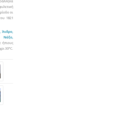
αράλληλα
φυλετική
ρίοδο οι
του 1821
,
Άνδρο,
Νάξο,
ε ήπιους
χρι 30°C.