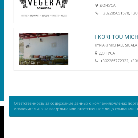
ДОНУСА
+302285051578, +3
I KORI TOU MICH
KYRIAKI MICHAEL SIGALA
ДОНУСА
+302285772322, +30
Ответственность за содержание данных о компаниях-членах порта
исключительно на владельца или ответственное лицо компании, но