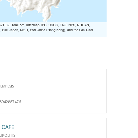
OUSA
 NAVTEQ, TomTom, Intermap, iPC, USGS, FAO, NPS, NRCAN,
Esri Japan, METI, Esri China (Hong Kong), and the GIS User
EMPESIS
06942887476
 CAFE
LIPOLITIS