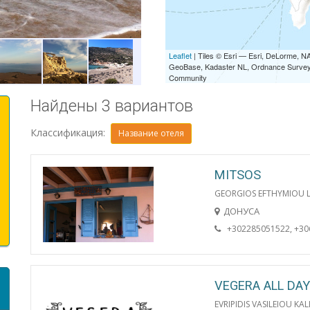
CHURCH IN THE VILLAGE OF DON
Leaflet
| Tiles © Esri — Esri, DeLorme,
GeoBase, Kadaster NL, Ordnance Survey, 
Community
Найдены 3 вариантов
Классификация:
Название отеля
MITSOS
GEORGIOS EFTHYMIOU L
ДОНУСА
+302285051522, +3
VEGERA ALL DAY
EVRIPIDIS VASILEIOU KAL