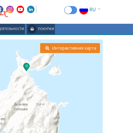
ах
RU
EN
ДЕЯТЕЛЬНОСТИ
ПОКУПКИ
EL
FR
Интерактивная карта
DE
IT
ES
CN