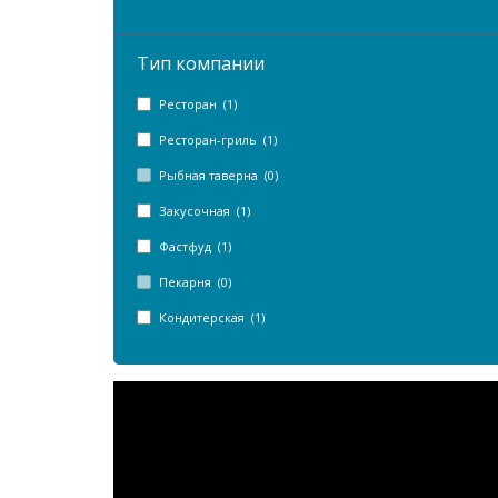
Тип компании
Ресторан (1)
Ресторан-гриль (1)
Рыбная таверна (0)
Закусочная (1)
Фастфуд (1)
Пекарня (0)
Кондитерская (1)