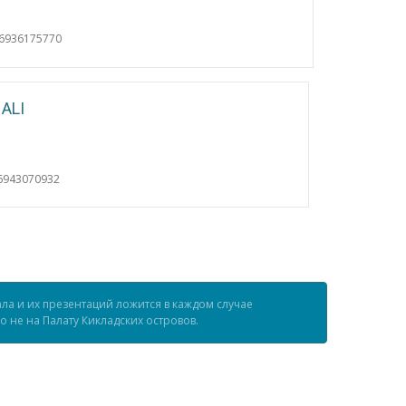
06936175770
ALI
6943070932
ла и их презентаций ложится в каждом случае
 не на Палату Кикладских островов.