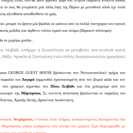
ς οδηγίες όπως που θα φάτε φρέσκο ψάρι και γνήσια Παριανή κουζίνα καθώς
για το πως θα γνωρίσετε μία άλλη όψη της Πάρου με μοναδικά αλλά όχι πολύ
ους αξιοθέατα απευθυνθείτε σε εμάς.
εροί μπορεί να ζήσετε μία βραδιά σε κάποιο από τα πολλά πανηγύρια του νησιού
κούς μεζέδες και άφθονο ντόπιο κρασί και σούμα (Παριανό τσίπουρο).
θα σε χορέψω μπάλο...
ω Λειβάδι υπάρχει η δυνατότητα να μεταβείτε στα κοντινά νησιά
, Νάξο, Ηρακλειά, Σαντορίνη) ενώ επίσης διοργανωνονται ημερήσιες
σματα GEORGE GUEST HOUSE βρίσκονται στο Νοτιοανατολικό τμήμα του
 παραλία του
Λογαρά
(αμμουδιά προστατευμένη από τον βοριά αλλά και τον
λα στο γραφικό λιμανάκι του
Πίσω Λειβάδι
και ένα χιλιόμετρο από τον
 οικισμό της
Μάρπησσας
. Σε κοντινή απόσταση βρίσκονται οι παραλίες του
Πούντας, Χρυσής Ακτής, Δρυού και Λωλαντώνη.
οσιακός
Ανεμόμυλος
ο οποίος είναι πλήρως ανακαινισμένος διατηρώντας όλα
ης Μάρπησσας στέκει περήφανος στο κέντρο του χωριού. Έχει διαμορφωθεί με
ιμένει μία μοναδική εμπειρία.