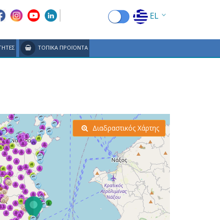
EL
EN
ΤΗΤΕΣ
ΤΟΠΙΚΑ ΠΡΟΪΟΝΤΑ
FR
DE
IT
ES
Διαδραστικός Χάρτης
RU
CN