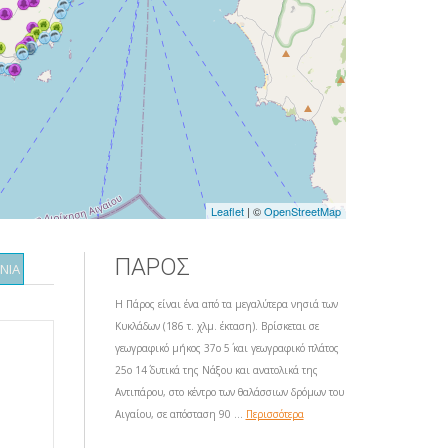
Leaflet
| ©
OpenStreetMap
ΠΑΡΟΣ
ΝΙΑ
Η Πάρος είναι ένα από τα μεγαλύτερα νησιά των
Κυκλάδων (186 τ. χλμ. έκταση). Βρίσκεται σε
γεωγραφικό μήκος 37ο 5΄ και γεωγραφικό πλάτος
25ο 14΄ δυτικά της Νάξου και ανατολικά της
Αντιπάρου, στο κέντρο των θαλάσσιων δρόμων του
Αιγαίου, σε απόσταση 90 ...
Περισσότερα