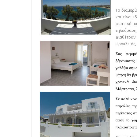
Τα διαμερ
και είναι 
φωτεινά κ
τηλεόραση
Διαθέτουν
Ηρακλειάς,
Σας περιμ
ξέγνοιαστες
γαλάζια σημα
μέτρα) θα βρε
χρονικά δι
Μάρπησσα, 
Σε πολύ κον
παραλίες τη
περίπατος σ
αφού το χωρ
πλακόστρωτα