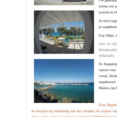
Για χρήσιμε
επίσης και 
γνωστά σε όλ
Αν είστε τυχ
με παραδοσια
Στην Πάρο...
Από το Πίσ
(Κουφονήσι
εκδρομές.
Τα διαμερί
νησιού στην
νοτιά) δίπ
παραδοσικό
Μώλου, της 
Ένας Παραδ
τα στοιχεία της παράδοσης και της ιστορίας του χωριού τ
τέτοιο τρόπο ώστε να μπορεί να φιλοξενήσει
2 άτομα
.
Σας περ