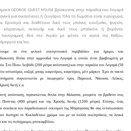
ίσματα GEORGE GUEST HOUSE βρίσκονται στην παραλία του Λογαρά
ιδανικά για οικογένειες ή ζευγάρια. Όλα τα δωμάτια είναι ευρύχωρα,
αι δροσερά και διαθέτουν δικό τους μπάνιο, κουζινάκι, ψυγείο,
, κλιματισμό, σεσουάρ και δικό τους μπαλκόνι ή βεράντα.
 πανοραμική θέα στο Αιγαίο με φόντο τα νησιά της Νάξου,
 Αμοργού και Ίου.
ένουμε σε ένα φιλικό οικογενειακό περιβάλλον για ήρεμες και
 διακοπές δίπλα στην αμμουδιά του Λογαρά η οποία είναι βραβευμένη με
ία. Στο Πίσω Λειβάδι (200 μέτρα απόσταση) και στην παραλία του Λογαρά (50
ίτε εστιατόρια, ουζερί, μπαρ, καφετέριες, καφετέριες, μίνι μάρκετ. Έχει σε τακτά
αστήματα συγκοινωνία με λεωφορείο προς Παροικά, Νάουσα, Λεύκες,
Χρυσή Ακτή κ.α.
τινή απόσταση, περπατώντας δίπλα στην θάλασσα, μπορείτε να βρεθείτε στις
ς Πούντας (400 μέτρα) και της Χρυσής Ακτής (1200 μέτρα). Επίσης, ένας
τα σοκάκια του παραδοσιακού οικισμού της Μάρπησσας θα σας εντυπωσιάσει
ιό διατηρεί το Κυκλαδίτικο χρώμα του με τα πολλά εκκλησάκια, τα λευκά
 και τις πολύχρωμες μποκαμβίλιες.