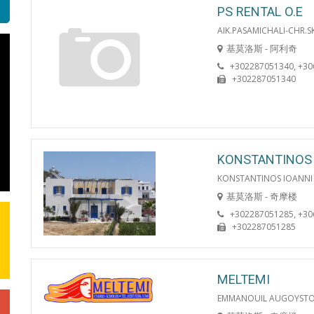
PS RENTAL O.E
AIK.PASAMICHALI-CHR.SK
基莫洛斯 - 阿利奇
+302287051340, +3
+302287051340
KONSTANTINOS
KONSTANTINOS IOANNI 
基莫洛斯 - 奇摩楼
+302287051285, +3
+302287051285
MELTEMI
EMMANOUIL AUGOYST