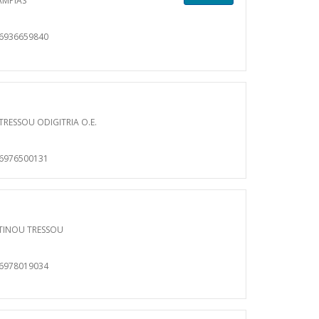
AMPIAS
06936659840
TRESSOU ODIGITRIA O.E.
06976500131
INOU TRESSOU
06978019034