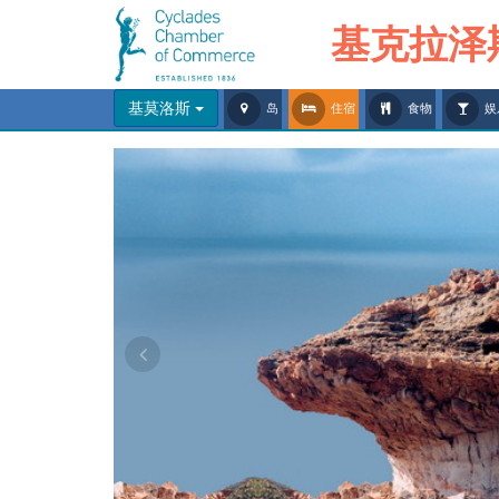
基克拉泽
基莫洛斯
岛
住宿
食物
娱