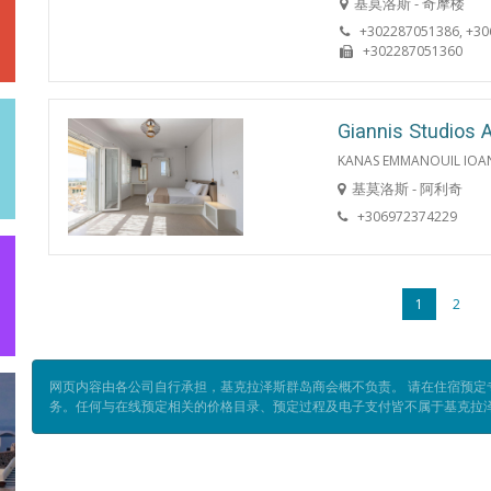
基莫洛斯 - 奇摩楼
+302287051386, +3
+302287051360
Giannis Studios A
KANAS EMMANOUIL IOA
基莫洛斯 - 阿利奇
+306972374229
1
2
网页内容由各公司自行承担，基克拉泽斯群岛商会概不负责。 请在住宿预
务。任何与在线预定相关的价格目录、预定过程及电子支付皆不属于基克拉