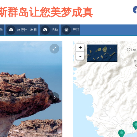
斯群岛让您美梦成真
乐
旅行社 - 出租
活动
产品
+
-