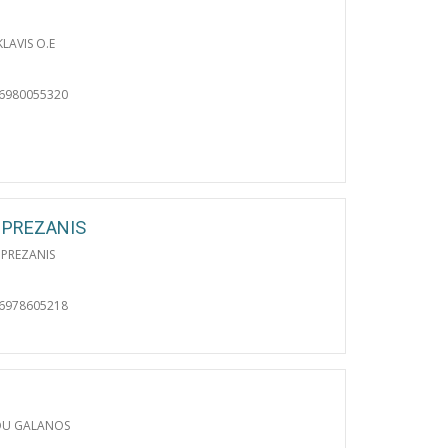
LAVIS O.E
06980055320
 PREZANIS
PREZANIS
06978605218
OU GALANOS