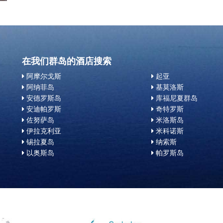
在我们群岛的酒店搜索
阿摩尔戈斯
起亚
阿纳菲岛
基莫洛斯
安德罗斯岛
库福尼夏群岛
安迪帕罗斯
奇特罗斯
佐努萨岛
米洛斯岛
伊拉克利亚
米科诺斯
锡拉夏岛
纳索斯
以奥斯岛
帕罗斯岛