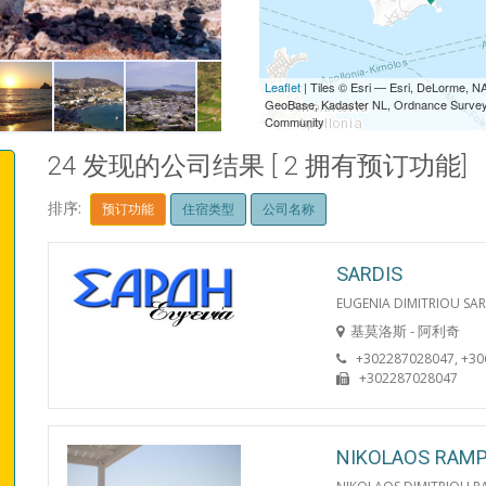
kimolos04_F17442.jpg
Leaflet
| Tiles © Esri — Esri, DeLorme,
GeoBase, Kadaster NL, Ordnance Survey, 
Community
24 发现的公司结果 [ 2 拥有预订功能]
排序:
预订功能
住宿类型
公司名称
SARDIS
EUGENIA DIMITRIOU SAR
基莫洛斯 - 阿利奇
+302287028047, +3
+302287028047
NIKOLAOS RAMP