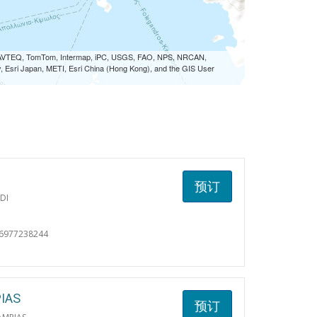
 NAVTEQ, TomTom, Intermap, iPC, USGS, FAO, NPS, NRCAN,
Esri Japan, METI, Esri China (Hong Kong), and the GIS User
预订
DI
06977238244
IAS
预订