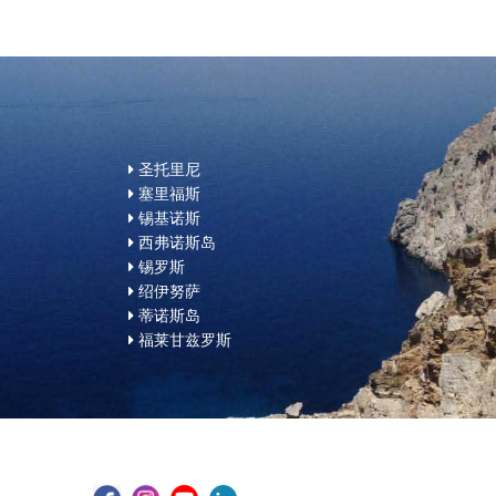
圣托里尼
塞里福斯
锡基诺斯
西弗诺斯岛
锡罗斯
绍伊努萨
蒂诺斯岛
福莱甘兹罗斯