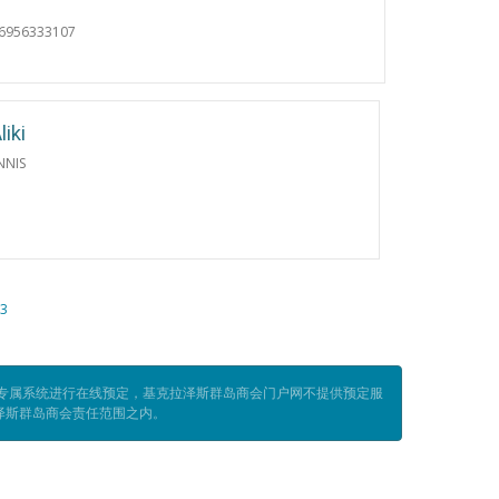
06956333107
liki
NNIS
3
定专属系统进行在线预定，基克拉泽斯群岛商会门户网不提供预定服
泽斯群岛商会责任范围之内。