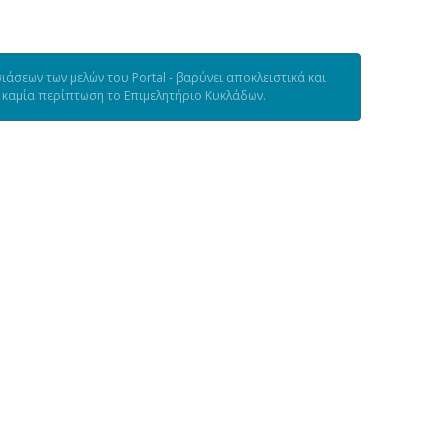
άσεων των μελών του Portal - βαρύνει αποκλειστικά και
ε καμία περίπτωση το Επιμελητήριο Κυκλάδων.