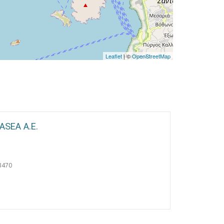
Leaflet
| ©
OpenStreetMap
ASEA A.E.
3470