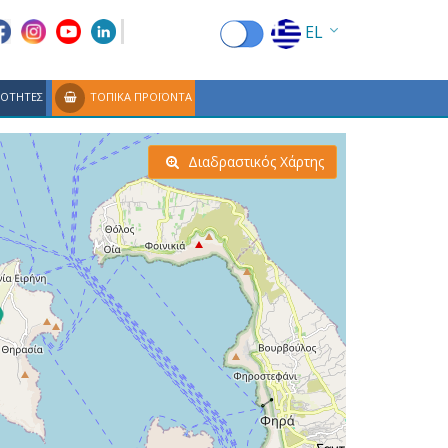
EL
EN
ΙΟΤΗΤΕΣ
ΤΟΠΙΚΑ ΠΡΟΪΟΝΤΑ
FR
DE
Διαδραστικός Χάρτης
IT
ES
RU
CN