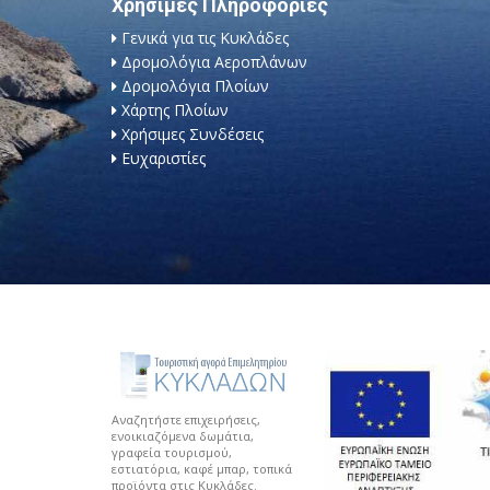
Χρήσιμες Πληροφορίες
Γενικά για τις Κυκλάδες
Δρομολόγια Αεροπλάνων
Δρομολόγια Πλοίων
Χάρτης Πλοίων
Χρήσιμες Συνδέσεις
Ευχαριστίες
Αναζητήστε επιχειρήσεις,
ενοικιαζόμενα δωμάτια,
γραφεία τουρισμού,
εστιατόρια, καφέ μπαρ, τοπικά
προϊόντα στις Κυκλάδες.