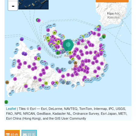
-
Leaflet
| Tiles © Esri — Esri, DeLorme, NAVTEQ, TomTom, Intermap, iPC, USGS,
FAO, NPS, NRCAN, GeoBase, Kadaster NL, Ordnance Survey, Esri Japan, METI,
Esri China (Hong Kong), and the GIS User Community
特色
联系