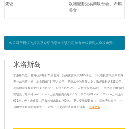
凭证
:
欧洲能源交易商联合会 , 希腊
美食
各公司所提供的报告及介绍信息皆由该公司持有者或管理人全权负责。
米洛斯岛
米洛斯岛位于基克拉泽斯群岛西北方，距离比雷埃夫斯86海里，大约在比雷埃夫斯和克
里特岛的正中间。岛上面积151平方公里，是群岛中的第五大岛，海岸线长达125公里。
岛屿地理座标为北纬36ο44'35''，东经24ο25'28''（以普拉卡为基准）。虽然岛上地形地
势较低，最高峰Profitis Ilias 山的海拔仍高达751米，第二高峰Hondro Vouno山则达到
636米；但其余丘陵山区海拔都未超过400米。 亚达曼塔斯是岛上广阔的天然良港，也
是地中海最大的海港之一，对岛上历史和经济发展扮演着...
阅读更多