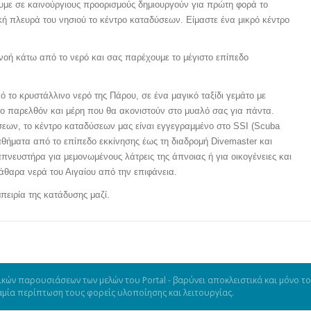
υμε σε καινούργιους προορισμούς δημιουργούν για πρώτη φορά το
κή πλευρά του νησιού το κέντρο καταδύσεων. Είμαστε ένα μικρό κέντρο
νοή κάτω από το νερό και σας παρέχουμε το μέγιστο επίπεδο
 το κρυστάλλινο νερό της Πάρου, σε ένα μαγικό ταξίδι γεμάτο με
το παρελθόν και μέρη που θα ακονιστούν στο μυαλό σας για πάντα.
ύσεων, το κέντρο καταδύσεων μας είναι εγγεγραμμένο στο
SSI
(
Scuba
αθήματα από το επίπεδο εκκίνησης έως τη διαδρομή
Divemaster
και
πνευστήρα για μεμονωμένους λάτρεις της άπνοιας ή για οικογένειες και
θαρα νερά του Αιγαίου από την επιφάνεια.
πειρία της κατάδυσης μαζί.
κών παρουσιάσεων των μελών του Portal - βαρύνει αποκλειστικά και μόνο το
καμία περίπτωση τους φορείς υλοποίησης και λειτουργίας.