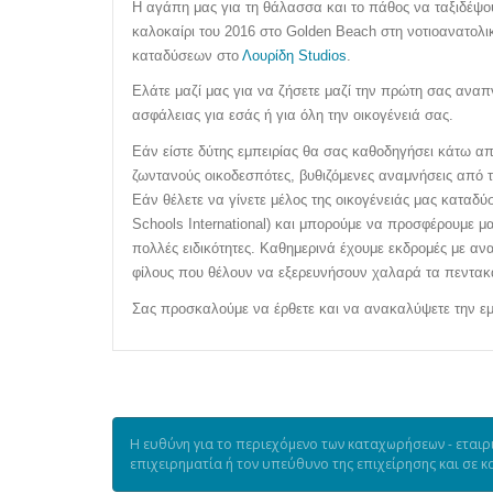
Η αγάπη μας για τη θάλασσα και το πάθος να ταξιδέψο
καλοκαίρι του 2016 στο
Golden
Beach
στη νοτιοανατολι
καταδύσεων στο
Λουρίδη
Studios
.
Ελάτε μαζί μας για να ζήσετε μαζί την πρώτη σας αναπ
ασφάλειας για εσάς ή για όλη την οικογένειά σας.
Εάν είστε δύτης εμπειρίας θα σας καθοδηγήσει κάτω από
ζωντανούς οικοδεσπότες, βυθιζόμενες αναμνήσεις από 
Εάν θέλετε να γίνετε μέλος της οικογένειάς μας καταδ
Schools
International
) και μπορούμε να προσφέρουμε μ
πολλές ειδικότητες. Καθημερινά έχουμε εκδρομές με ανα
φίλους που θέλουν να εξερευνήσουν χαλαρά τα πεντακά
Σας προσκαλούμε να έρθετε και να ανακαλύψετε την εμ
Η ευθύνη για το περιεχόμενο των καταχωρήσεων - εταιρι
επιχειρηματία ή τον υπεύθυνο της επιχείρησης και σε 