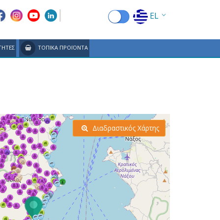
EL
EN
ΤΗΤΕΣ
ΤΟΠΙΚΑ ΠΡΟΪΟΝΤΑ
FR
DE
IT
ES
Διαδραστικός Χάρτης
RU
CN