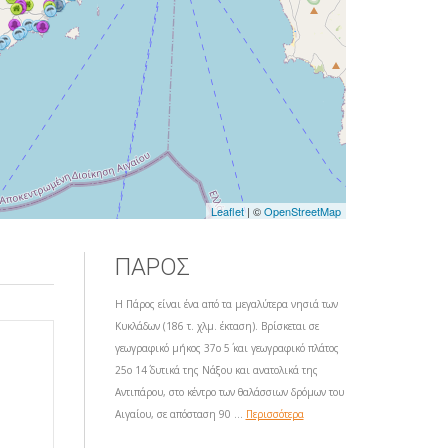
Leaflet
| ©
OpenStreetMap
ΠΑΡΟΣ
Η Πάρος είναι ένα από τα μεγαλύτερα νησιά των
Κυκλάδων (186 τ. χλμ. έκταση). Βρίσκεται σε
γεωγραφικό μήκος 37ο 5΄ και γεωγραφικό πλάτος
25ο 14΄ δυτικά της Νάξου και ανατολικά της
Αντιπάρου, στο κέντρο των θαλάσσιων δρόμων του
Αιγαίου, σε απόσταση 90 ...
Περισσότερα