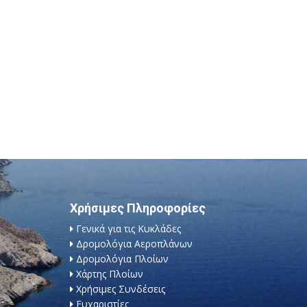
Χρήσιμες Πληροφορίες
Γενικά για τις Κυκλάδες
Δρομολόγια Αεροπλάνων
Δρομολόγια Πλοίων
Χάρτης Πλοίων
Χρήσιμες Συνδέσεις
Ευχαριστίες