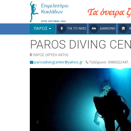
Τα όνειρα 
ΠΑΡΟΣ
ΓΙΑ ΤΟ ΝΗΣΙ
ΔΙΑΜΟΝΗ
PAROS DIVING CE
ΠΑΡΟΣ (ΧΡΥΣΗ ΑΚΤΗ)
parosdivingcenter@yahoo.gr
Τηλέφωνο: 6986022447 ,