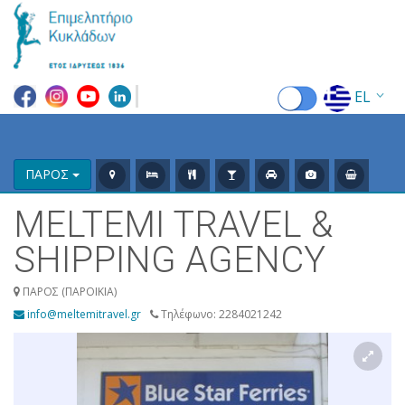
EL
EN
FR
ΠΑΡΟΣ
DE
ΜΕLTEMI TRAVEL &
IT
SHIPPING AGENCY
ES
ΠΑΡΟΣ (ΠΑΡΟΙΚΙΑ)
info@meltemitravel.gr
Τηλέφωνο: 2284021242
RU
CN