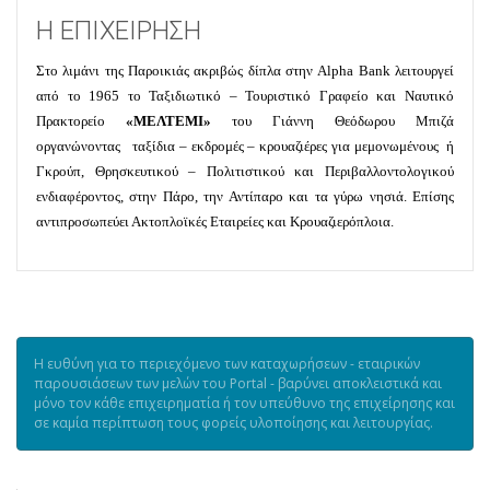
Η ΕΠΙΧΕΙΡΗΣΗ
Στο λιμάνι της Παροικιάς ακριβώς δίπλα στην
Alpha
Bank
λειτουργεί
από το 1965 το Ταξιδιωτικό – Τουριστικό Γραφείο και Ναυτικό
Πρακτορείο
«ΜΕΛΤΕΜΙ»
του Γιάννη Θεόδωρου Μπιζά
οργανώνοντας
ταξίδια – εκδρομές – κρουαζιέρες για μεμονωμένους
ή
Γκρούπ, Θρησκευτικού – Πολιτιστικού και Περιβαλλοντολογικού
ενδιαφέροντος, στην Πάρο, την Αντίπαρο και τα γύρω νησιά. Επίσης
αντιπροσωπεύει Ακτοπλοϊκές Εταιρείες και Κρουαζιερόπλοια.
Η ευθύνη για το περιεχόμενο των καταχωρήσεων - εταιρικών
παρουσιάσεων των μελών του Portal - βαρύνει αποκλειστικά και
μόνο τον κάθε επιχειρηματία ή τον υπεύθυνο της επιχείρησης και
σε καμία περίπτωση τους φορείς υλοποίησης και λειτουργίας.