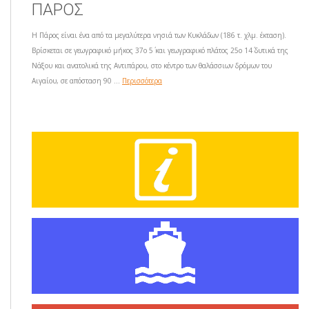
ΠΑΡΟΣ
Η Πάρος είναι ένα από τα μεγαλύτερα νησιά των Κυκλάδων (186 τ. χλμ. έκταση).
Βρίσκεται σε γεωγραφικό μήκος 37ο 5΄ και γεωγραφικό πλάτος 25ο 14΄ δυτικά της
Νάξου και ανατολικά της Αντιπάρου, στο κέντρο των θαλάσσιων δρόμων του
Αιγαίου, σε απόσταση 90 ...
Περισσότερα