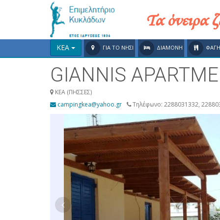
Τα όνειρα 
ΚΕΑ
ΓΙΑ ΤΟ ΝΗΣΙ
ΔΙΑΜΟΝΗ
ΦΑΓ
GIANNIS APARTM
ΚΕΑ (ΠΗΣΣΕΣ)
campingkea@yahoo.gr
Τηλέφωνο: 2288031332, 22880