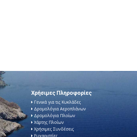
Χρήσιμες Πληροφορίες
Γενικά για τις Κυκλάδες
Δρομολόγια Αεροπλάνων
Δρομολόγια Πλοίων
Χάρτης Πλοίων
Χρήσιμες Συνδέσεις
Ευχαριστίες