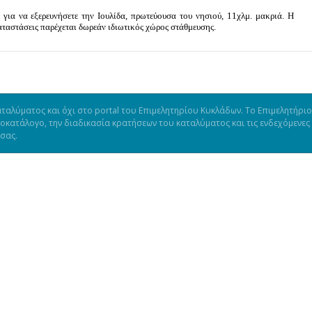
για να εξερευνήσετε την Ιουλίδα, πρωτεύουσα του νησιού, 11χλμ. μακριά. Η
καταστάσεις παρέχεται δωρεάν ιδιωτικός χώρος στάθμευσης.
ταλύματος και όχι στο portal του Επιμελητηρίου Κυκλάδων. Το Επιμελητήριο
μοκατάλογο, την διαδικασία κρατήσεων του καταλύματος και τις ενδεχόμενες
 σας.