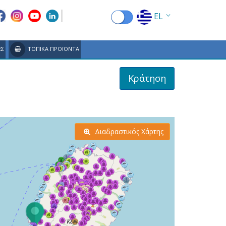
EL
EN
ΕΣ
ΤΟΠΙΚΑ ΠΡΟΪΟΝΤΑ
FR
Κράτηση
DE
IT
ES
Διαδραστικός Χάρτης
RU
CN