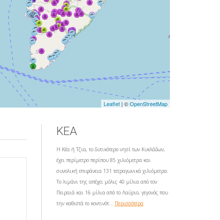
Leaflet
| ©
OpenStreetMap
ΚΕΑ
Η Κέα ή Τζια, το δυτικότερο νησί των Κυκλάδων,
έχει περίμετρο περίπου 85 χιλιόμετρα και
συνολική επιφάνεια 131 τετραγωνικά χιλιόμετρα.
Το λιμάνι της απέχει μόλις 40 μίλια από τον
Πειραιά και 16 μίλια από το Λαύριο, γεγονός που
την καθιστά το κοντινότ...
Περισσότερα