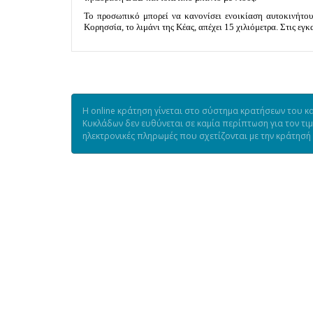
Το προσωπικό μπορεί να κανονίσει ενοικίαση αυτοκινήτου 
Κορησσία, το λιμάνι της Κέας, απέχει 15 χιλιόμετρα. Στις εγ
Η online κράτηση γίνεται στο σύστημα κρατήσεων του κα
Κυκλάδων δεν ευθύνεται σε καμία περίπτωση για τον τι
ηλεκτρονικές πληρωμές που σχετίζονται με την κράτησή