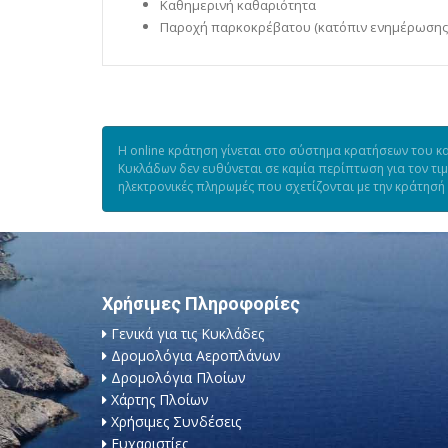
Καθημερινή καθαριότητα
Παροχή παρκοκρέβατου (κατόπιν ενημέρωσης
Η online κράτηση γίνεται στο σύστημα κρατήσεων του κα
Κυκλάδων δεν ευθύνεται σε καμία περίπτωση για τον τι
ηλεκτρονικές πληρωμές που σχετίζονται με την κράτησή
Χρήσιμες Πληροφορίες
Γενικά για τις Κυκλάδες
Δρομολόγια Αεροπλάνων
Δρομολόγια Πλοίων
Χάρτης Πλοίων
Χρήσιμες Συνδέσεις
Ευχαριστίες