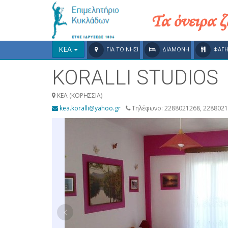
Τα όνειρα 
ΚΕΑ
ΓΙΑ ΤΟ ΝΗΣΙ
ΔΙΑΜΟΝΗ
ΦΑΓ
KORALLI STUDIOS
KEA (ΚΟΡΗΣΣΙΑ)
kea.koralli@yahoo.gr
Τηλέφωνο: 2288021268, 2288021