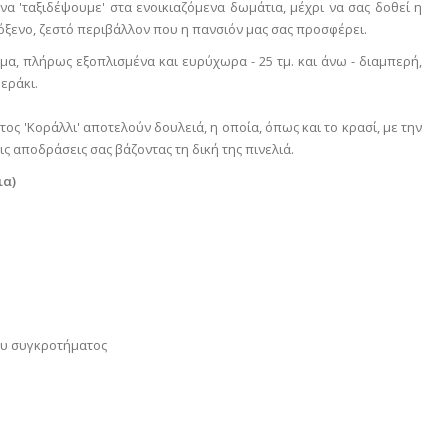
 να 'ταξιδέψουμε' στα ενοικιαζόμενα δωμάτια, μέχρι να σας δοθεί η
ιλόξενο, ζεστό περιβάλλον που η πανσιόν μας σας προσφέρει.
ομα, πλήρως εξοπλισμένα και ευρύχωρα - 25 τμ. και άνω - διαμπερή,
μεράκι.
ος 'Κοράλλι' αποτελούν δουλειά, η οποία, όπως και το κρασί, με την
ις αποδράσεις σας βάζοντας τη δική της πινελιά.
ια)
του συγκροτήματος