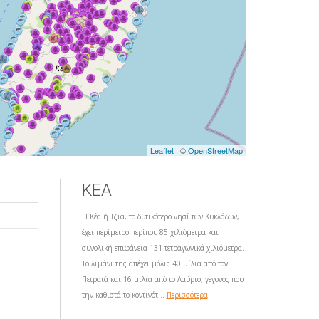
Leaflet
| ©
OpenStreetMap
ΚΕΑ
Η Κέα ή Τζια, το δυτικότερο νησί των Κυκλάδων,
έχει περίμετρο περίπου 85 χιλιόμετρα και
συνολική επιφάνεια 131 τετραγωνικά χιλιόμετρα.
Το λιμάνι της απέχει μόλις 40 μίλια από τον
Πειραιά και 16 μίλια από το Λαύριο, γεγονός που
την καθιστά το κοντινότ...
Περισσότερα