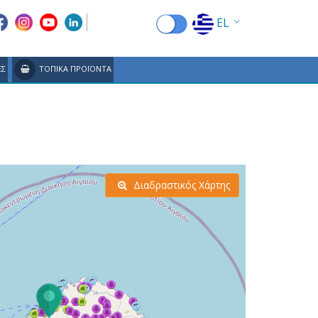
EL
EN
ΕΣ
ΤΟΠΙΚΑ ΠΡΟΪΟΝΤΑ
FR
DE
IT
ES
Διαδραστικός Χάρτης
RU
CN