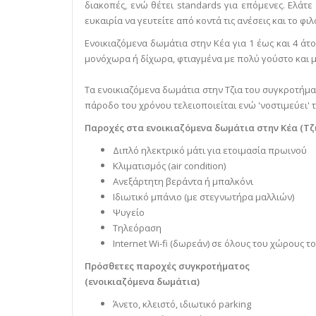
διακοπές, ενώ θέτει standards για επόμενες. Ελάτε
ευκαιρία να γευτείτε από κοντά τις ανέσεις και το φ
Ενοικιαζόμενα δωμάτια στην Κέα για 1 έως και 4 άτ
μονόχωρα ή δίχωρα, φτιαγμένα με πολύ γούστο και 
Τα ενοικιαζόμενα δωμάτια στην Τζια του συγκροτήματ
πάροδο του χρόνου τελειοποιείται ενώ 'νοστιμεύει' τ
Παροχές στα ενοικιαζόμενα δωμάτια στην Κέα (Τζ
Διπλό ηλεκτρικό μάτι για ετοιμασία πρωινού
Κλιματισμός (air condition)
Ανεξάρτητη βεράντα ή μπαλκόνι
Ιδιωτικό μπάνιο (με στεγνωτήρα μαλλιών)
Ψυγείο
Τηλεόραση
Internet Wi-fi (δωρεάν) σε όλους του χώρους 
Πρόσθετες παροχές συγκροτήματος
(ενοικιαζόμενα δωμάτια)
Άνετο, κλειστό, ιδιωτικό parking