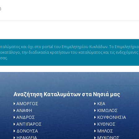
)
ταλύματος και όχι στο portal του Επιμελητηρίου Κυκλάδων. Το Επιμελητήριο
μοκατάλογο, την διαδικασία κρατήσεων του καταλύματος και τις ενδεχόμενες
 σας.
Αναζήτηση Καταλυμάτων στα Νησιά μας
ΑΜΟΡΓΟΣ
ΚΕΑ
ΑΝΑΦΗ
ΚΙΜΩΛΟΣ
ΑΝΔΡΟΣ
ΚΟΥΦΟΝΗΣΙΑ
ΑΝΤΙΠΑΡΟΣ
ΚΥΘΝΟΣ
ΔΟΝΟΥΣΑ
ΜΗΛΟΣ
ΗΡΑΚΛΕΙΑ
ΜΥΚΟΝΟΣ