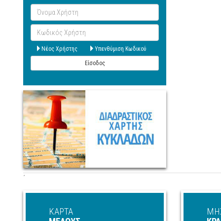
Όνομα
Χρήστη
Κωδικός
Χρήστη
Νέος Χρήστης
Υπενθύμιση Κωδικού
Είσοδος
΄
ΚΑΡΤΑ
ΜΗ