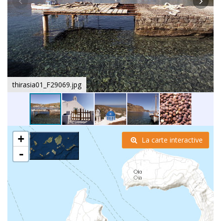
thirasia01_F29069.jpg
+
La carte interactive
-