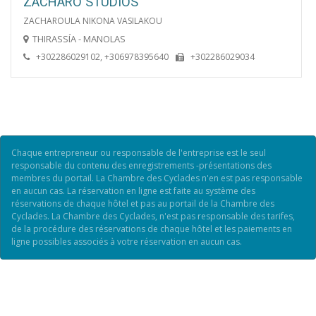
ZACHARO STUDIOS
ZACHAROULA NIKONA VASILAKOU
THIRASSÍA - MANOLAS
+302286029102, +306978395640
+302286029034
Chaque entrepreneur ou responsable de l'entreprise est le seul
responsable du contenu des enregistrements -présentations des
membres du portail. La Chambre des Cyclades n'en est pas responsable
en aucun cas. La réservation en ligne est faite au système des
réservations de chaque hôtel et pas au portail de la Chambre des
Cyclades. La Chambre des Cyclades, n'est pas responsable des tarifes,
de la procédure des réservations de chaque hôtel et les paiements en
ligne possibles associés à votre réservation en aucun cas.