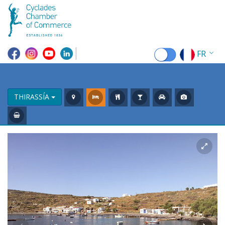
FR
EN
EL
THIRASSÍA
DE
IT
ES
RU
CN