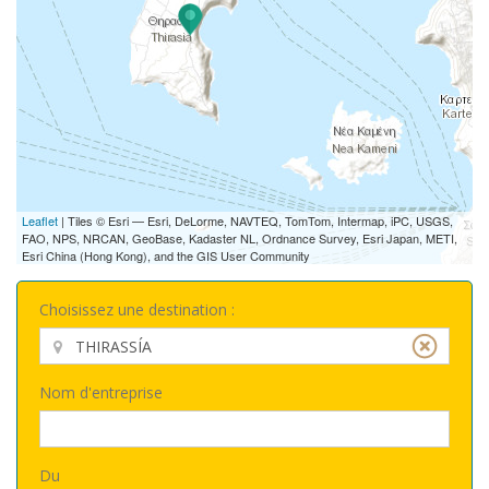
Leaflet
| Tiles © Esri — Esri, DeLorme, NAVTEQ, TomTom, Intermap, iPC, USGS,
FAO, NPS, NRCAN, GeoBase, Kadaster NL, Ordnance Survey, Esri Japan, METI,
Esri China (Hong Kong), and the GIS User Community
Choisissez une destination :
Nom d'entreprise
Du