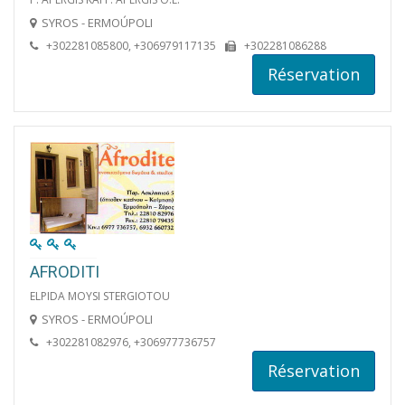
SYROS - ERMOÚPOLI
+302281085800, +306979117135
+302281086288
Réservation
AFRODITI
ELPIDA MOYSI STERGIOTOU
SYROS - ERMOÚPOLI
+302281082976, +306977736757
Réservation