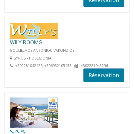
Réservation
WILY ROOMS
GOULIELMOS ANTONIOU VAKONDIOS
SYROS - POSEIDONIA
+302281042426, +306932105453
+302281043296
Réservation