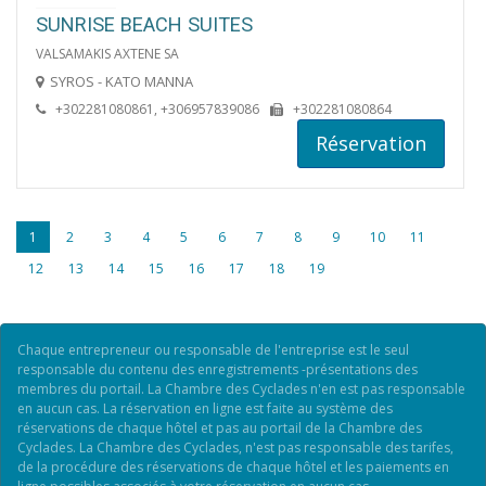
SUNRISE BEACH SUITES
VALSAMAKIS AXTENE SA
SYROS - KATO MANNA
+302281080861, +306957839086
+302281080864
Réservation
1
2
3
4
5
6
7
8
9
10
11
12
13
14
15
16
17
18
19
Chaque entrepreneur ou responsable de l'entreprise est le seul
responsable du contenu des enregistrements -présentations des
membres du portail. La Chambre des Cyclades n'en est pas responsable
en aucun cas. La réservation en ligne est faite au système des
réservations de chaque hôtel et pas au portail de la Chambre des
Cyclades. La Chambre des Cyclades, n'est pas responsable des tarifes,
de la procédure des réservations de chaque hôtel et les paiements en