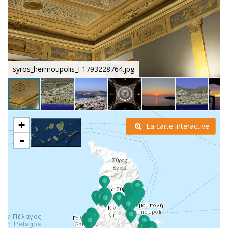
syros_hermoupolis_F1793228764.jpg
+
La carte interactive
-