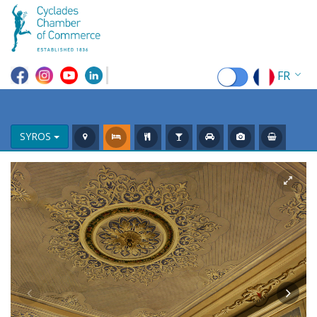
FR
EN
EL
SYROS
DE
IT
ES
RU
CN