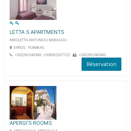
LETTA S APARTMENTS
NIKOLETTA ANTONIOU MARAGOU
SYROS - FOINIKAS
+302281043943, +306932327723
+302281043943
Réservation
APERGI'S ROOMS
P. APERGIS KAI F. APERGIS O.E.