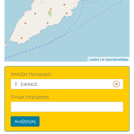
Leaflet
| ©
OpenStreetMap
Επιλέξτε Προορισμό:
Όνομα Επιχείρησης
Αναζήτηση