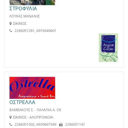
ΣΤΡΟΦΥΛΙΑ
ΛΟΥΚΑΣ ΜΑΝΑΛΗΣ
ΣΙΚΙΝΟΣ
2286051281, 6976949601
ΟΣΤΡΕΛΛΑ
ΒΑΜΒΑΚΟΥΣ Σ. - ΠΑΛΑΓΚΑ Α. ΟΕ
ΣΙΚΙΝΟΣ - ΑΛΟΠΡΟΝΟΙΑ
2286051002, 6939667949
2286051161