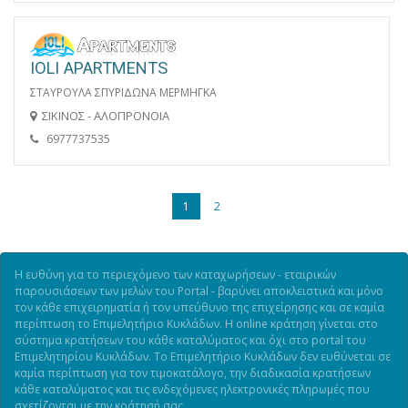
IOLI APARTMENTS
ΣΤΑΥΡΟΥΛΑ ΣΠΥΡΙΔΩΝΑ ΜΕΡΜΗΓΚΑ
ΣΙΚΙΝΟΣ - ΑΛΟΠΡΟΝΟΙΑ
6977737535
1
2
Η ευθύνη για το περιεχόμενο των καταχωρήσεων - εταιρικών
παρουσιάσεων των μελών του Portal - βαρύνει αποκλειστικά και μόνο
τον κάθε επιχειρηματία ή τον υπεύθυνο της επιχείρησης και σε καμία
περίπτωση το Επιμελητήριο Κυκλάδων. Η online κράτηση γίνεται στο
σύστημα κρατήσεων του κάθε καταλύματος και όχι στο portal του
Επιμελητηρίου Κυκλάδων. Το Επιμελητήριο Κυκλάδων δεν ευθύνεται σε
καμία περίπτωση για τον τιμοκατάλογο, την διαδικασία κρατήσεων
κάθε καταλύματος και τις ενδεχόμενες ηλεκτρονικές πληρωμές που
σχετίζονται με την κράτησή σας.