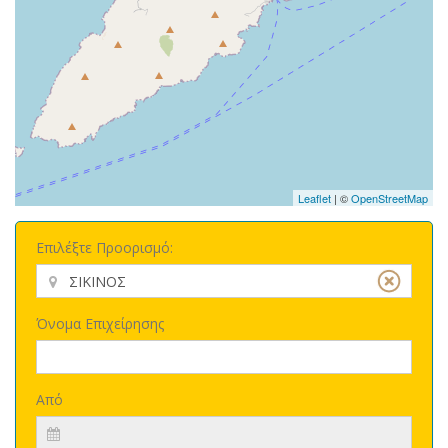
Leaflet
| ©
OpenStreetMap
Επιλέξτε Προορισμό:
Όνομα Επιχείρησης
Από