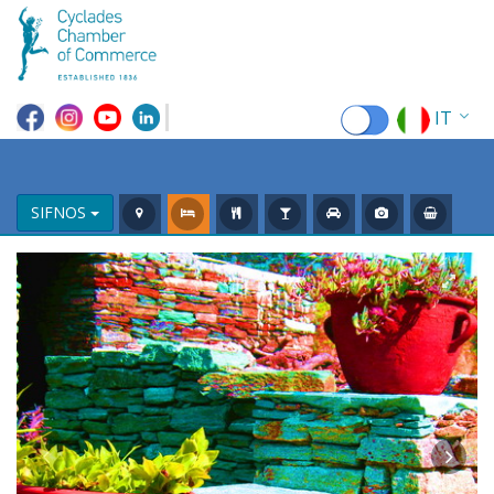
IT
EN
EL
SIFNOS
FR
DE
ES
RU
CN