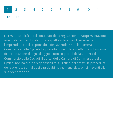
1
2
3
4
5
6
7
8
9
10
11
12
13
La responsabilità per il contenuto della registazione - rappresentazione
aziendali dei membri di portal - spetta solo ed esclusivamente
l'imprenditore o il responsabile dell'azienda e non la Camera di
Commercio delle Cycladi. La prenotazione online si effettua sul sistema
di prenotazione di ogni alloggio e non sul portal della Camera di
Commercio delle Cycladi. Il portal della Camera di Commercio delle
Cycladi non ha alcuna responsabilita sul listino dei prezzi, la procedura
delle prenotazionialloggi e probabili pagamenti elettronici rilevanti alla
sua prenotazione.