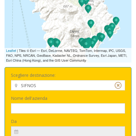
Leaflet
| Tiles © Esri — Esri, DeLorme, NAVTEQ, TomTom, Intermap, iPC, USGS,
FAO, NPS, NRCAN, GeoBase, Kadaster NL, Ordnance Survey, Esri Japan, METI,
Esri China (Hong Kong), and the GIS User Community
Scegliere destinazione:
Nome dell'azienda
Da