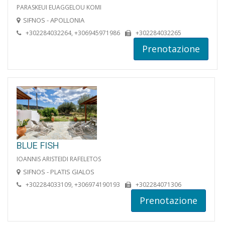
PARASKEUI EUAGGELOU KOMI
SIFNOS - APOLLONIA
+302284032264, +306945971986
+302284032265
Prenotazione
BLUE FISH
IOANNIS ARISTEIDI RAFELETOS
SIFNOS - PLATIS GIALOS
+302284033109, +306974190193
+302284071306
Prenotazione