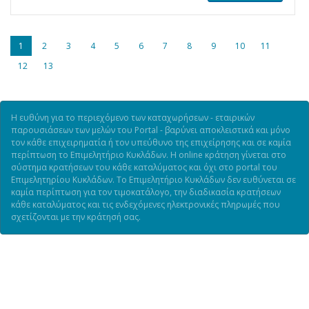
1
2
3
4
5
6
7
8
9
10
11
12
13
Η ευθύνη για το περιεχόμενο των καταχωρήσεων - εταιρικών
παρουσιάσεων των μελών του Portal - βαρύνει αποκλειστικά και μόνο
τον κάθε επιχειρηματία ή τον υπεύθυνο της επιχείρησης και σε καμία
περίπτωση το Επιμελητήριο Κυκλάδων. Η online κράτηση γίνεται στο
σύστημα κρατήσεων του κάθε καταλύματος και όχι στο portal του
Επιμελητηρίου Κυκλάδων. Το Επιμελητήριο Κυκλάδων δεν ευθύνεται σε
καμία περίπτωση για τον τιμοκατάλογο, την διαδικασία κρατήσεων
κάθε καταλύματος και τις ενδεχόμενες ηλεκτρονικές πληρωμές που
σχετίζονται με την κράτησή σας.