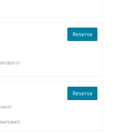
Reserva
06972835131
Reserva
ALANOU
06947200472