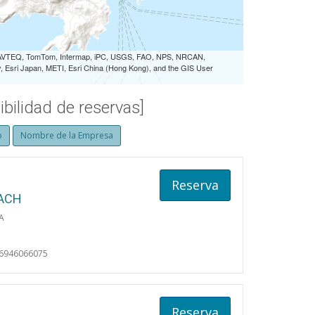
 NAVTEQ, TomTom, Intermap, iPC, USGS, FAO, NPS, NRCAN,
Esri Japan, METI, Esri China (Hong Kong), and the GIS User
bilidad de reservas]
o
Nombre de la Empresa
Reserva
ACH
A
06946066075
Reserva