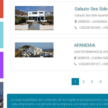
Galazio Sea Sid
Galazio Sea Side Apart
SERIFOS - LIVADAKIA
+302281052601, +3
APANEMIA
AGATHI EMMANOUIL K
SERIFOS - CHORA SE
+302281051517, +30
1
2
3
4
La responsabilidad del contenido de los registros-presentaciones cor
cada empresario o al gerente de la empresa y en ningún caso a la Cámar