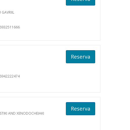
 GAVRIIL
06932511666
Reserva
06942222474
Reserva
ISTIKI AND XENODOCHEIAKI