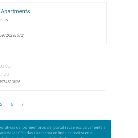
e Apartments
ments
0697202936721
OUZOUPI
RIFOU
6974639826
5
6
7
porativas de los miembros del portal recae exclusivamente a
a de las Cícladas La reserva en linea se realiza en el