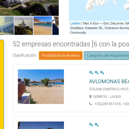
COUNTRY CHURCHES
Leaflet
| Tiles © Esri — Esri, DeLorme,
GeoBase, Kadaster NL, Ordnance Survey, 
Community
52 empresas encontradas [6 con la posi
Clasificación:
Posibilidad de Reserva
Categoría del Alojamient
AVLOMONAS BE
STILIANI DIMITRIOU ROT
SERIFOS - LIVADI
+302281051618, +3