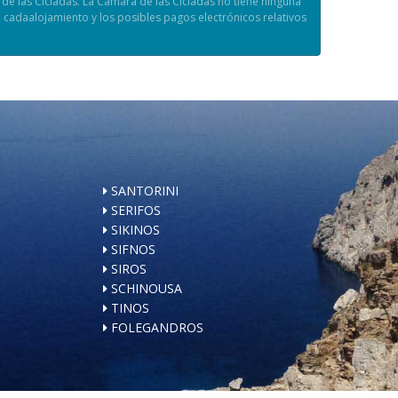
de las Cícladas. La Cámara de las Cícladas no tiene ninguna
 cadaalojamiento y los posibles pagos electrónicos relativos
SANTORINI
SERIFOS
SIKINOS
SIFNOS
SIROS
SCHINOUSA
TINOS
FOLEGANDROS