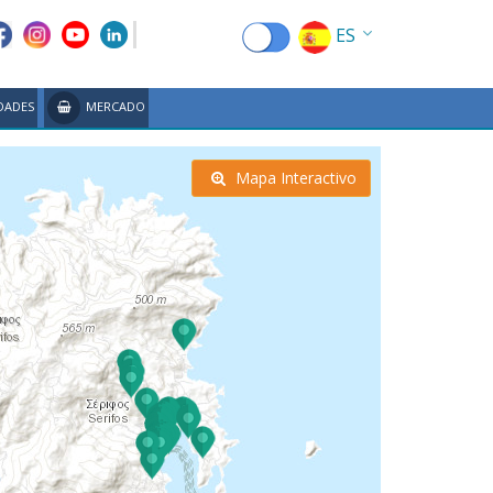
ES
EN
DADES
MERCADO
EL
FR
Mapa Interactivo
DE
IT
RU
CN