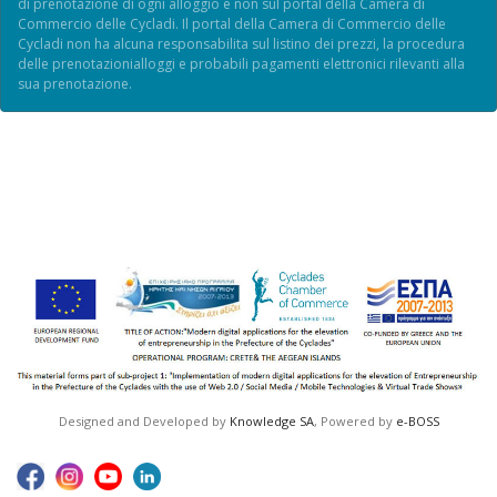
di prenotazione di ogni alloggio e non sul portal della Camera di
Commercio delle Cycladi. Il portal della Camera di Commercio delle
Cycladi non ha alcuna responsabilita sul listino dei prezzi, la procedura
delle prenotazionialloggi e probabili pagamenti elettronici rilevanti alla
sua prenotazione.
Designed and Developed by
Knowledge SA
, Powered by
e-BOSS