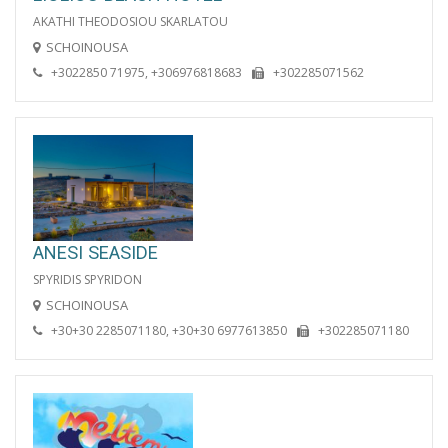
AKATHI THEODOSIOU SKARLATOU
SCHOINOUSA
+3022850 71975, +306976818683
+302285071562
ANESI SEASIDE
SPYRIDIS SPYRIDON
SCHOINOUSA
+30+30 2285071180, +30+30 6977613850
+302285071180