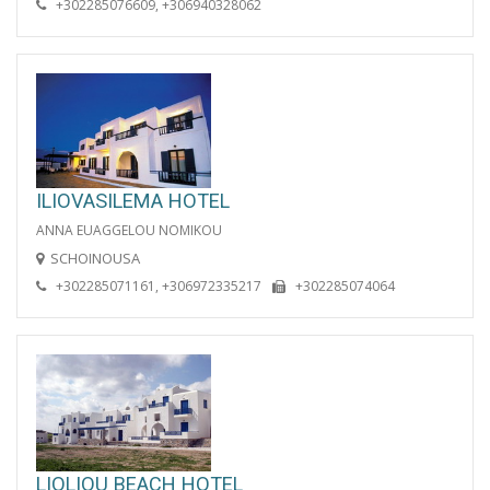
+302285076609, +306940328062
ILIOVASILEMA HOTEL
ANNA EUAGGELOU NOMIKOU
SCHOINOUSA
+302285071161, +306972335217
+302285074064
LIOLIOU BEACH HOTEL