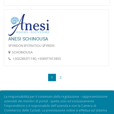
ANESI SCHINOUSA
SPYRIDON EFSTRATIOU SPYRIDIS
SCHOINOUSA
+302285071180, +306977613850
1
2
La responsabilità per il contenuto della registazione - rappresentazione
aziendali dei membri di portal - spetta solo ed esclusivamente
l'imprenditore o il responsabile dell'azienda e non la Camera di
Commercio delle Cycladi. La prenotazione online si effettua sul sistema