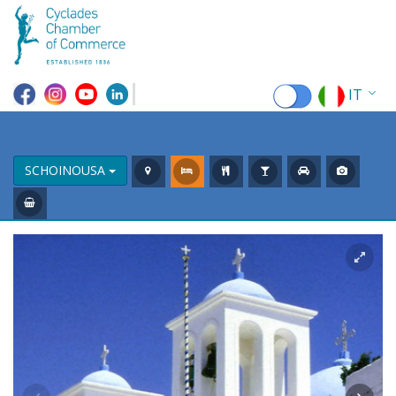
IT
EN
EL
SCHOINOUSA
FR
DE
ES
RU
CN