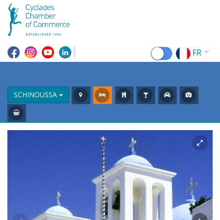
FR
EN
EL
SCHINOUSSA
DE
IT
ES
RU
CN