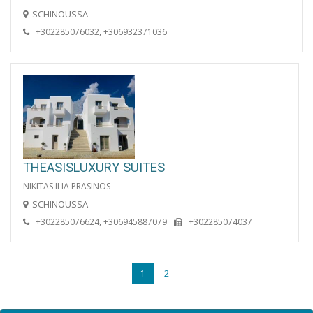
SCHINOUSSA
+302285076032, +306932371036
THEASISLUXURY SUITES
NIKITAS ILIA PRASINOS
SCHINOUSSA
+302285076624, +306945887079
+302285074037
1
2