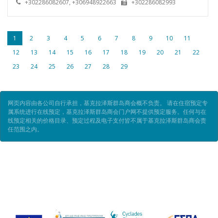
+302286082607, +306948922663
+302286082993
1
2
3
4
5
6
7
8
9
10
11
12
13
14
15
16
17
18
19
20
21
22
23
24
25
26
27
28
29
网页内容由各公司自行承担，基克拉泽斯群岛商会概不负责。 请在住宿预定专
属系统进行在线预定，基克拉泽斯群岛商会门户网不提供预定服务。任何与在
线预定相关的价格目录、预定过程及电子支付皆不属于基克拉泽斯群岛商会责
任范围之内。