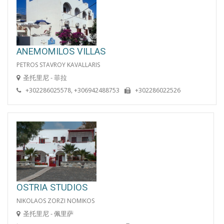
ANEMOMILOS VILLAS
PETROS STAVROY KAVALLARIS
圣托里尼 - 菲拉
+302286025578, +306942488753
+302286022526
OSTRIA STUDIOS
NIKOLAOS ZORZI NOMIKOS
圣托里尼 - 佩里萨