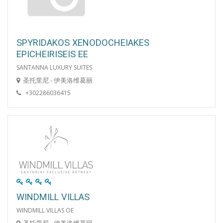
SPYRIDAKOS XENODOCHEIAKES
EPICHEIRISEIS EE
SANTANNA LUXURY SUITES
圣托里尼 - 伊美洛维葛丽
+302286036415
WINDMILL VILLAS
WINDMILL VILLAS OE