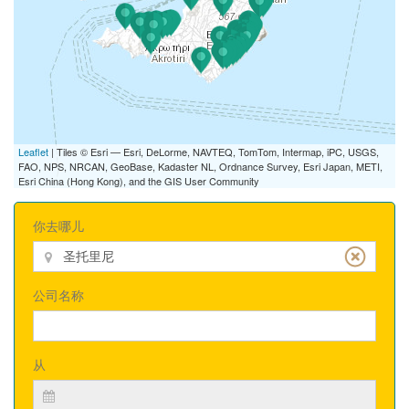
Leaflet
| Tiles © Esri — Esri, DeLorme, NAVTEQ, TomTom, Intermap, iPC, USGS,
FAO, NPS, NRCAN, GeoBase, Kadaster NL, Ordnance Survey, Esri Japan, METI,
Esri China (Hong Kong), and the GIS User Community
你去哪儿
公司名称
从