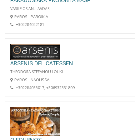
PARADOSIAKA PROIONTA EASP
VASILEIOS AN. LAVDAS
PAROS - PAROIKIA
+302284022181
ARSENIS DELICATESSEN
THEODORA STEFANOU LOUKI
PAROS - NAOUSSA
+302284055017, +306932331809
O FOURNOS