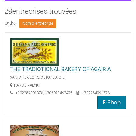
29entreprises trouvées
Ordre:
Nom d'entreprise
THE TRADIOTIONAL BAKERY OF AGAIRIA
XANIOTIS GEORGIOS KAI SIA O.E.
PAROS - ALYKI
+302284091378, +306973492475
+302284091378
E-Shop