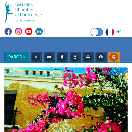
FR
EN
EL
PAROS
DE
IT
ES
RU
CN