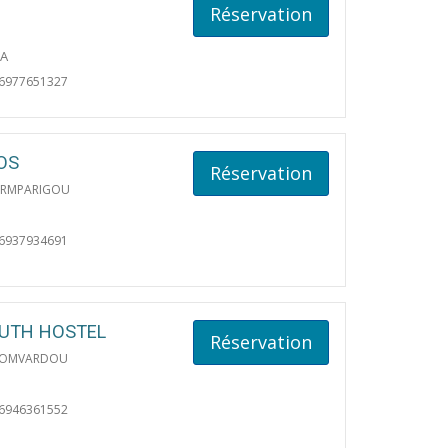
Réservation
IA
06977651327
OS
Réservation
ARMPARIGOU
06937934691
UTH HOSTEL
Réservation
 LOMVARDOU
06946361552