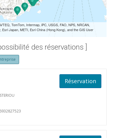
 NAVTEQ, TomTom, Intermap, iPC, USGS, FAO, NPS, NRCAN,
Esri Japan, METI, Esri China (Hong Kong), and the GIS User
ossibilité des réservations ]
ntreprise
Réservation
ASTERIOU
06932827523