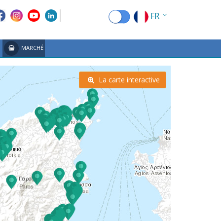
FR
EN
MARCHÉ
EL
DE
La carte interactive
IT
ES
RU
CN