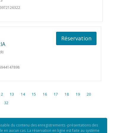
OS
06972126322
Réservation
IA
RI
6944147898
12
13
14
15
16
17
18
19
20
32
nsable du contenu des enregistrements -présentations des
en aucun cas. La réservation en ligne est faite au système