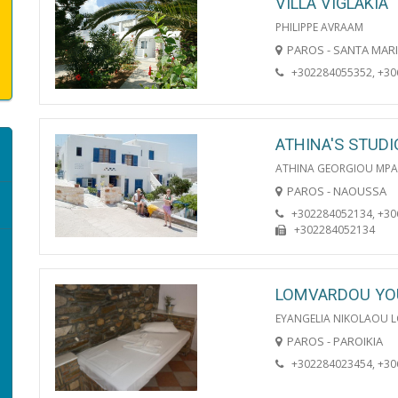
VILLA VIGLAKIA
PHILIPPE AVRAAM
PAROS - SANTA MAR
+302284055352, +3
ATHINA'S STUDI
ATHINA GEORGIOU MP
PAROS - NAOUSSA
+302284052134, +3
+302284052134
LOMVARDOU YO
EYANGELIA NIKOLAOU
PAROS - PAROIKIA
+302284023454, +3