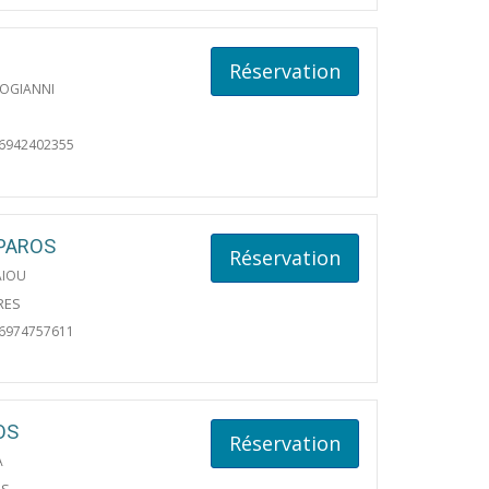
Réservation
OGIANNI
06942402355
PAROS
Réservation
AIOU
RES
06974757611
OS
Réservation
A