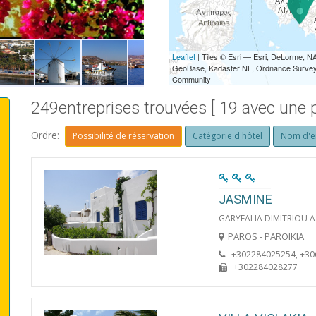
PARIKIA
Leaflet
| Tiles © Esri — Esri, DeLorme,
GeoBase, Kadaster NL, Ordnance Survey, 
Community
249entreprises trouvées [ 19 avec une p
Ordre:
Possibilité de réservation
Catégorie d'hôtel
Nom d'e
JASMINE
GARYFALIA DIMITRIOU 
PAROS - PAROIKIA
+302284025254, +3
+302284028277