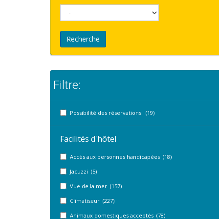
Recherche
Filtre:
Possibilité des réservations (19)
Facilités d'hôtel
Accès aux personnes handicapées (18)
Jacuzzi (5)
Vue de la mer (157)
Climatiseur (227)
Animaux domestiques acceptés (78)