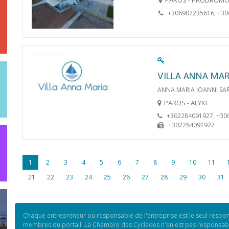
PAROS - PRODROM
+306907235616, +3
VILLA ANNA MAR
ANNA MARIA IOANNI SAR
PAROS - ALYKI
+302284091927, +30
+302284091927
1
2
3
4
5
6
7
8
9
10
11
21
22
23
24
25
26
27
28
29
30
31
Chaque entrepreneur ou responsable de l'entreprise est le seul respo
membres du portail. La Chambre des Cyclades n'en est pas responsable 