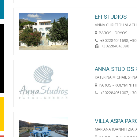
EFI STUDIOS
ANNA CHRISTOU VLACH
PAROS - DRYOS
+302284041698, +3
+302284043396
ANNA STUDIOS 
KATERINA MICHAIL SIFN
PAROS - KOLYMPITH
+302284051007, +3
VILLA ASPA PAR
MARIANA IOANNI TZIAF