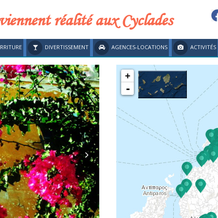
viennent réalité aux Cyclades
RRITURE
DIVERTISSEMENT
AGENCES-LOCATIONS
ACTIVITÉS
+
-