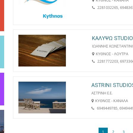
ΚΥΘΝΟΣ - ΚΑΝΑΛΑ
2281032265, 694836
ΚΑΛΥΨΩ STUDI
ΙΩΑΝΝΗΣ ΚΩΝΣΤΑΝΤΙΝ
ΚΥΘΝΟΣ - ΛΟΥΤΡΑ
2281772203, 697336
ASTRINI STUDIO
ΑΣΤΡΙΝΗ Ε.Ε.
ΚΥΘΝΟΣ - ΚΑΝΑΛΑ
6949449785, 694944
1
2
3