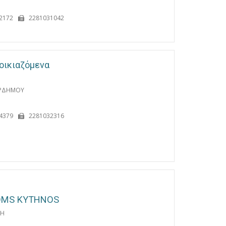
2172
2281031042
οικιαζόμενα
ΙΡΔΗΜΟΥ
4379
2281032316
OMS KYTHNOS
ΡΗ