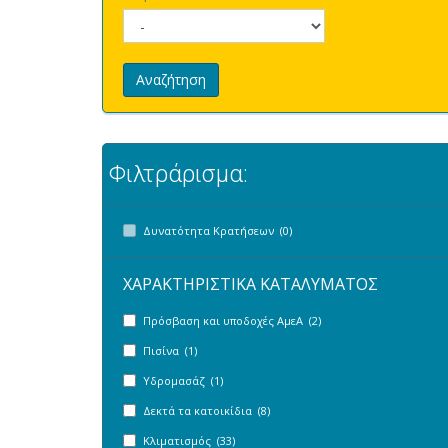
Αναζήτηση
Φιλτράρισμα:
Δυνατότητα Κρατήσεων (0)
ΧΑΡΑΚΤΗΡΙΣΤΙΚΑ ΚΑΤΑΛΥΜΑΤΟΣ
Πρόσβαση και υποδοχές ΑμεΑ (2)
Πισίνα (1)
Υδρομασάζ (1)
Δεκτά τα κατοικίδια (8)
Κλιματισμός (33)