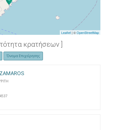
Leaflet
| ©
OpenStreetMap
ατότητα κρατήσεων ]
Όνομα Επιχείρησης
 TZAMAROS
ΡΙΤΗ
4537