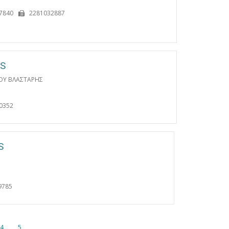
7840
2281032887
OS
ΟΥ ΒΛΑΣΤΑΡΗΣ
0352
S
9785
4
5