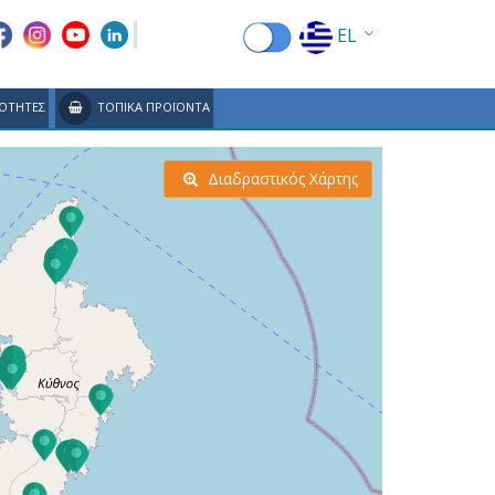
EL
EN
ΟΤΗΤΕΣ
ΤΟΠΙΚΑ ΠΡΟΪΟΝΤΑ
FR
DE
Διαδραστικός Χάρτης
IT
ES
RU
CN