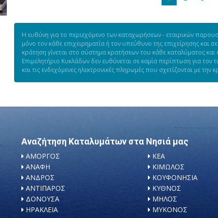
Η ευθύνη για το περιεχόμενο των καταχωρήσεων - εταιρικών παρουσι
μόνο τον κάθε επιχειρηματία ή τον υπεύθυνο της επιχείρησης και σε
κράτηση γίνεται στο σύστημα κρατήσεων του κάθε καταλύματος και ό
Επιμελητήριο Κυκλάδων δεν ευθύνεται σε καμία περίπτωση για τον 
και τις ενδεχόμενες ηλεκτρονικές πληρωμές που σχετίζονται με την κ
Αναζήτηση Καταλυμάτων στα Νησιά μας
ΑΜΟΡΓΟΣ
ΚΕΑ
ΑΝΑΦΗ
ΚΙΜΩΛΟΣ
ΑΝΔΡΟΣ
ΚΟΥΦΟΝΗΣΙΑ
ΑΝΤΙΠΑΡΟΣ
ΚΥΘΝΟΣ
ΔΟΝΟΥΣΑ
ΜΗΛΟΣ
ΗΡΑΚΛΕΙΑ
ΜΥΚΟΝΟΣ