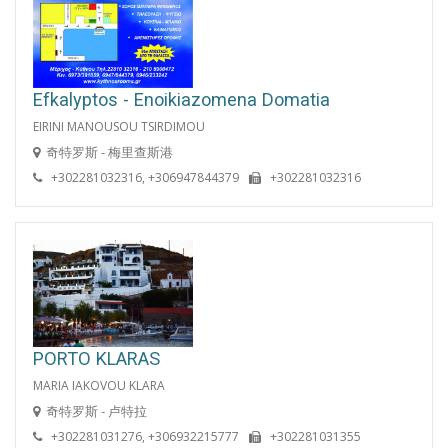
Efkalyptos - Enoikiazomena Domatia
EIRINI MANOUSOU TSIRDIMOU
奇特罗斯 - 梅里查斯港
+302281032316, +306947844379
+302281032316
PORTO KLARAS
MARIA IAKOVOU KLARA
奇特罗斯 - 卢特拉
+302281031276, +306932215777
+302281031355