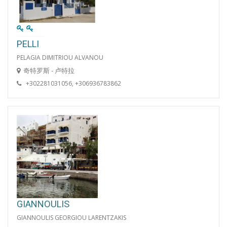
PELLI
PELAGIA DIMITRIOU ALVANOU
奇特罗斯 - 卢特拉
+302281031056, +306936783862
GIANNOULIS
GIANNOULIS GEORGIOU LARENTZAKIS