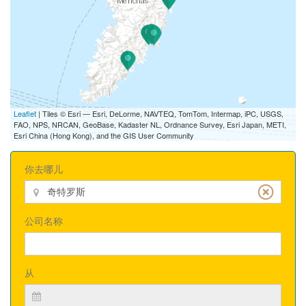
Leaflet
| Tiles © Esri — Esri, DeLorme, NAVTEQ, TomTom, Intermap, iPC, USGS,
FAO, NPS, NRCAN, GeoBase, Kadaster NL, Ordnance Survey, Esri Japan, METI,
Esri China (Hong Kong), and the GIS User Community
你去哪儿
公司名称
从