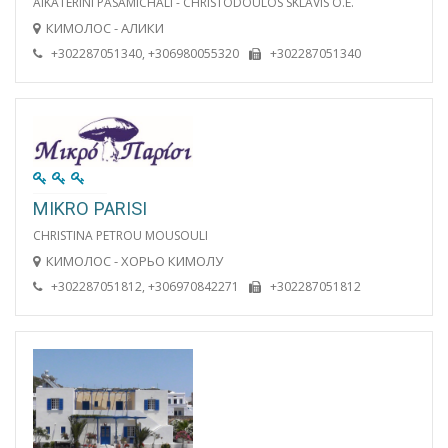
AIKATERINI PASAMICHALI - CHRISTODOULOS SKLAVIS O.E.
КИМОЛОС - АЛИКИ
+302287051340, +306980055320
+302287051340
MIKRO PARISI
CHRISTINA PETROU MOUSOULI
КИМОЛОС - ХОРЬО КИМОЛУ
+302287051812, +306970842271
+302287051812