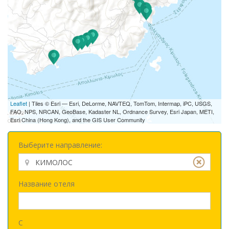
Leaflet
| Tiles © Esri — Esri, DeLorme, NAVTEQ, TomTom, Intermap, iPC, USGS,
FAO, NPS, NRCAN, GeoBase, Kadaster NL, Ordnance Survey, Esri Japan, METI,
Esri China (Hong Kong), and the GIS User Community
Выберите направление:
Название отеля
С