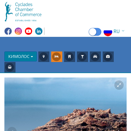
RU
EN
EL
КИМОЛОС
FR
DE
IT
ES
CN