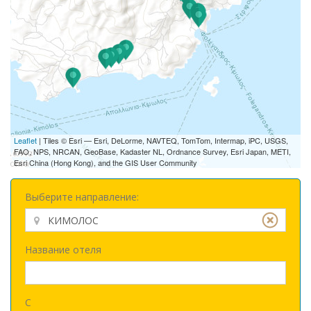
Leaflet
| Tiles © Esri — Esri, DeLorme, NAVTEQ, TomTom, Intermap, iPC, USGS,
FAO, NPS, NRCAN, GeoBase, Kadaster NL, Ordnance Survey, Esri Japan, METI,
Esri China (Hong Kong), and the GIS User Community
Выберите направление:
Название отеля
С