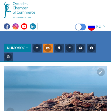
RU
EN
EL
КИМОЛОС
FR
DE
IT
ES
CN