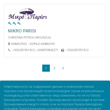
MIKRO PARISI
CHRISTINA PETROU MOUSOULI
КИМОЛОС - ХОРЬО КИМОЛУ
+302287051812, +306970842271
+302287051812
1
2
3
Ответственность за содержание данных о компаниях-членах
портала и их презентаций ложится в каждом случае исключительно
на владельца или ответственное лицо компании, но не на Палату
Кикладских островов. Онлайн-бронирование происходит в системе
бронирования каждого отеля, а не на портале Палаты Кикладских
островов. Палата Кикладских островов ни в каком случае не несет