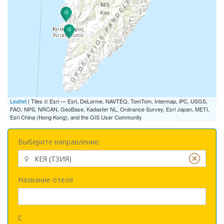
Leaflet
| Tiles © Esri — Esri, DeLorme, NAVTEQ, TomTom, Intermap, iPC, USGS,
FAO, NPS, NRCAN, GeoBase, Kadaster NL, Ordnance Survey, Esri Japan, METI,
Esri China (Hong Kong), and the GIS User Community
Выберите направление:
Название отеля
С