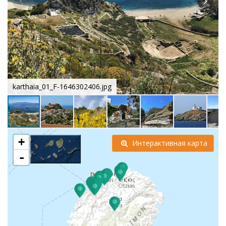
karthaia_01_F-1646302406.jpg
+
Интерактивная карта
-