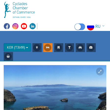
RU
EN
EL
КЕЯ (ТЗИЯ)
FR
DE
IT
ES
CN