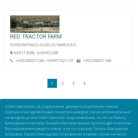
RED TRACTOR FARM
KONSTANTINOS AGGELOU MAROULIS
КЕЯ (ТЗИЯ) - КОРИССИЯ
+302288021346, +306977621107
+302288021346
1
2
3
4
Ответственность за содержание данных о компаниях-членах
портала и их презентаций ложится в каждом случае исключительно
на владельца или ответственное лицо компании, но не на Палату
Кикладских островов. Онлайн-бронирование происходит в системе
бронирования каждого отеля, а не на портале Палаты Кикладских
островов. Палата Кикладских островов ни в каком случае не несет