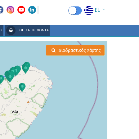
EL
EN
ΕΣ
ΤΟΠΙΚΑ ΠΡΟΪΟΝΤΑ
FR
DE
Διαδραστικός Χάρτης
IT
ES
RU
CN