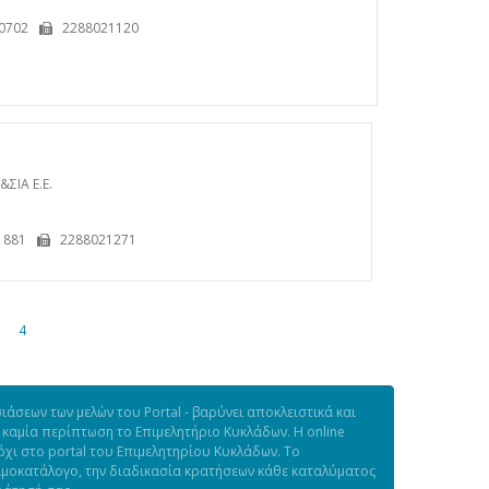
0702
2288021120
ΣΙΑ Ε.Ε.
1881
2288021271
4
άσεων των μελών του Portal - βαρύνει αποκλειστικά και
 καμία περίπτωση το Επιμελητήριο Κυκλάδων. Η online
χι στο portal του Επιμελητηρίου Κυκλάδων. Το
τιμοκατάλογο, την διαδικασία κρατήσεων κάθε καταλύματος