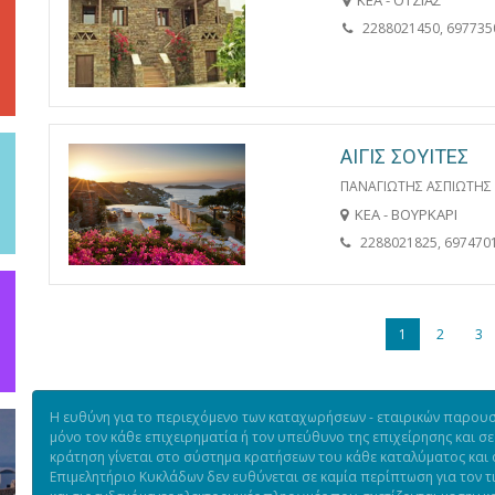
ΚΕΑ - ΟΤΖΙΑΣ
2288021450, 697735
ΑΙΓΙΣ ΣΟΥΙΤΕΣ
ΠΑΝΑΓΙΩΤΗΣ ΑΣΠΙΩΤΗΣ &
ΚΕΑ - ΒΟΥΡΚΑΡΙ
2288021825, 697470
1
2
3
Η ευθύνη για το περιεχόμενο των καταχωρήσεων - εταιρικών παρουσι
μόνο τον κάθε επιχειρηματία ή τον υπεύθυνο της επιχείρησης και σε
κράτηση γίνεται στο σύστημα κρατήσεων του κάθε καταλύματος και ό
Επιμελητήριο Κυκλάδων δεν ευθύνεται σε καμία περίπτωση για τον 