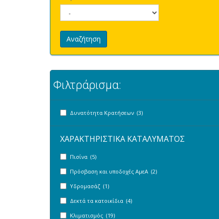
Αναζήτηση
Φιλτράρισμα:
Δυνατότητα Κρατήσεων (3)
ΧΑΡΑΚΤΗΡΙΣΤΙΚΑ ΚΑΤΑΛΥΜΑΤΟΣ
Πισίνα (5)
Πρόσβαση και υποδοχές ΑμεΑ (2)
Υδρομασάζ (1)
Δεκτά τα κατοικίδια (4)
Κλιματισμός (19)