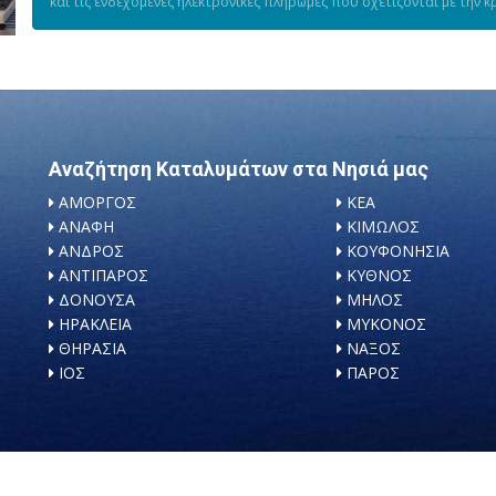
και τις ενδεχόμενες ηλεκτρονικές πληρωμές που σχετίζονται με την κ
Αναζήτηση Καταλυμάτων στα Νησιά μας
ΑΜΟΡΓΟΣ
ΚΕΑ
ΑΝΑΦΗ
ΚΙΜΩΛΟΣ
ΑΝΔΡΟΣ
ΚΟΥΦΟΝΗΣΙΑ
ΑΝΤΙΠΑΡΟΣ
ΚΥΘΝΟΣ
ΔΟΝΟΥΣΑ
ΜΗΛΟΣ
ΗΡΑΚΛΕΙΑ
ΜΥΚΟΝΟΣ
ΘΗΡΑΣΙΑ
ΝΑΞΟΣ
ΙΟΣ
ΠΑΡΟΣ