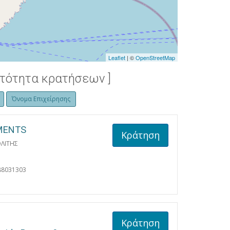
Leaflet
| ©
OpenStreetMap
ατότητα κρατήσεων ]
Όνομα Επιχείρησης
MENTS
Κράτηση
ΛΙΤΗΣ
88031303
Κράτηση