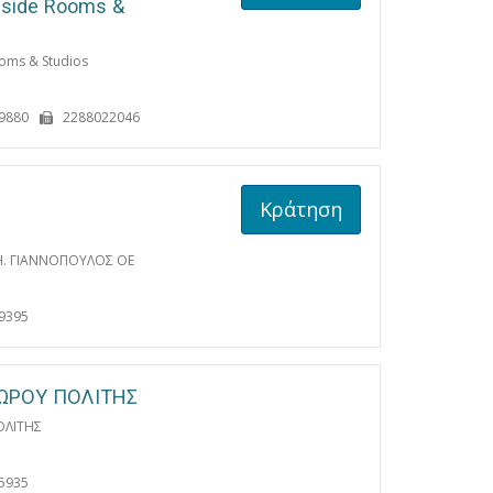
aside Rooms &
oms & Studios
9880
2288022046
Κράτηση
Η. ΓΙΑΝΝΟΠΟΥΛΟΣ OE
9395
ΔΩΡΟΥ ΠΟΛΙΤΗΣ
ΟΛΙΤΗΣ
5935