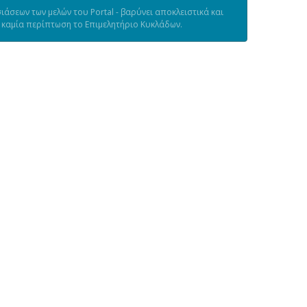
άσεων των μελών του Portal - βαρύνει αποκλειστικά και
ε καμία περίπτωση το Επιμελητήριο Κυκλάδων.