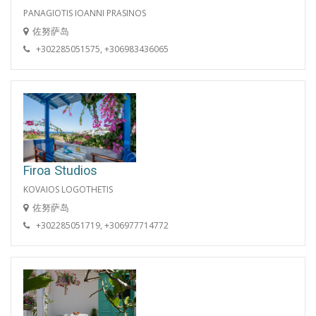
PANAGIOTIS IOANNI PRASINOS
佐努萨岛
+302285051575, +306983436065
Firoa Studios
KOVAIOS LOGOTHETIS
佐努萨岛
+302285051719, +306977714772