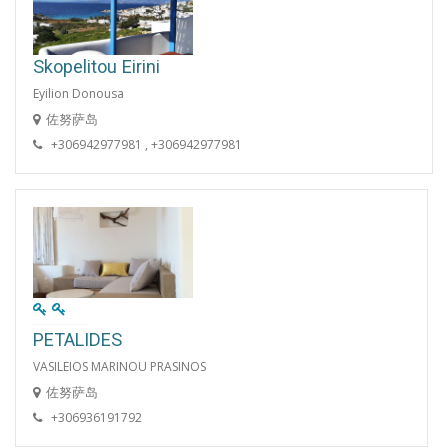
Skopelitou Eirini
Eyilion Donousa
佐努萨岛
+306942977981 , +306942977981
PETALIDES
VASILEIOS MARINOU PRASINOS
佐努萨岛
+306936191792