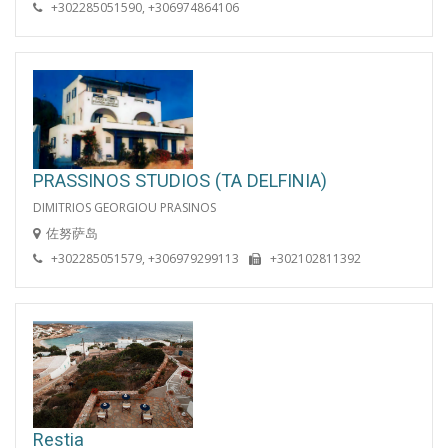
+302285051590, +306974864106
PRASSINOS STUDIOS (TA DELFINIA)
DIMITRIOS GEORGIOU PRASINOS
佐努萨岛
+302285051579, +306979299113
+302102811392
Restia