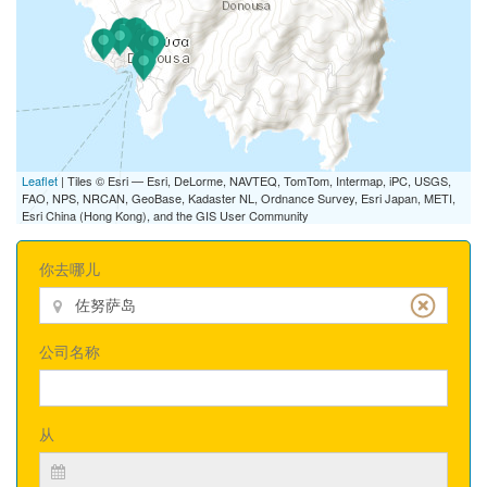
Leaflet
| Tiles © Esri — Esri, DeLorme, NAVTEQ, TomTom, Intermap, iPC, USGS,
FAO, NPS, NRCAN, GeoBase, Kadaster NL, Ordnance Survey, Esri Japan, METI,
Esri China (Hong Kong), and the GIS User Community
你去哪儿
公司名称
从