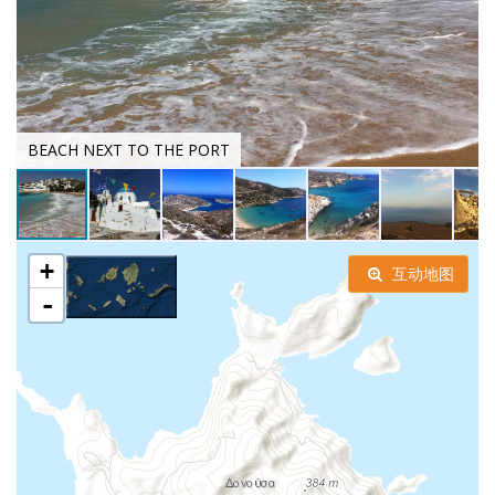
BEACH NEXT TO THE PORT
+
互动地图
-