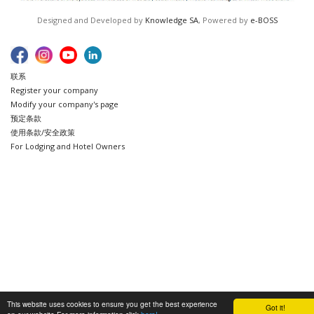
Designed and Developed by
Knowledge SA
, Powered by
e-BOSS
联系
Register your company
Modify your company's page
预定条款
使用条款/安全政策
For Lodging and Hotel Owners
This website uses cookies to ensure you get the best experience
Got it!