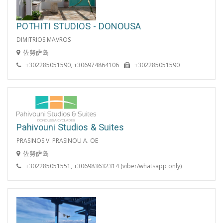
POTHITI STUDIOS - DONOUSA
DIMITRIOS MAVROS
佐努萨岛
+302285051590, +306974864106
+302285051590
Pahivouni Studios & Suites
PRASINOS V. PRASINOU A. OE
佐努萨岛
+302285051551, +306983632314 (viber/whatsapp only)