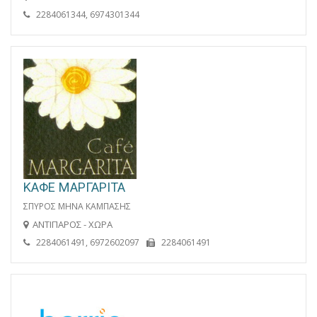
2284061344, 6974301344
ΚΑΦΕ ΜΑΡΓΑΡΙΤΑ
ΣΠΥΡΟΣ ΜΗΝΑ ΚΑΜΠΑΣΗΣ
ΑΝΤΙΠΑΡΟΣ - ΧΩΡΑ
2284061491, 6972602097
2284061491