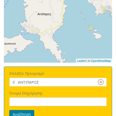
Leaflet
| ©
OpenStreetMap
Επιλέξτε Προορισμό:
Όνομα Επιχείρησης
Αναζήτηση