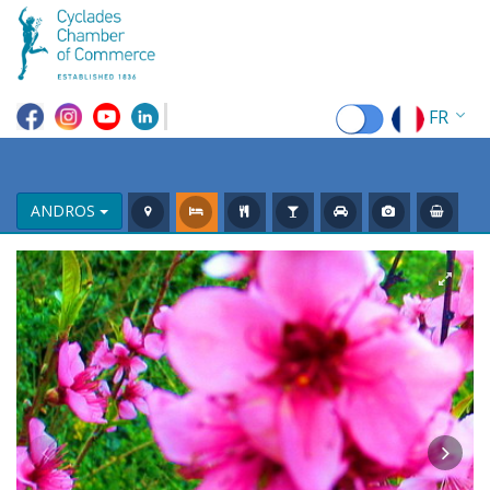
FR
EN
EL
ANDROS
DE
IT
ES
RU
CN