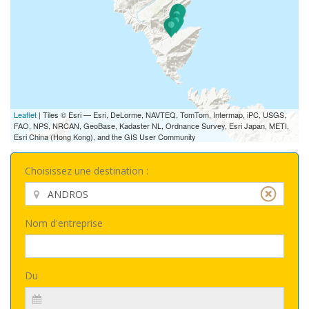
Leaflet
| Tiles © Esri — Esri, DeLorme, NAVTEQ, TomTom, Intermap, iPC, USGS,
FAO, NPS, NRCAN, GeoBase, Kadaster NL, Ordnance Survey, Esri Japan, METI,
Esri China (Hong Kong), and the GIS User Community
Choisissez une destination :
Nom d'entreprise
Du