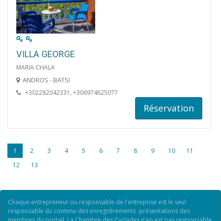
VILLA GEORGE
MARIA CHALA
ANDROS - BATSI
+302282042331, +306974625077
Réservation
1
2
3
4
5
6
7
8
9
10
11
12
13
Chaque entrepreneur ou responsable de l'entreprise est le seul
responsable du contenu des enregistrements -présentations des
membres du portail. La Chambre des Cyclades n'en est pas responsable