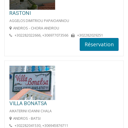
RASTONI
AGGELOS DIMITRIOU PAPAIOANNOU
ANDROS - CHORA ANDROU
+302282022666, +306977073566
+302282029251
Réservation
VILLA BONATSA
AIKATERINI IOANNI CHALA
ANDROS - BATSI
+302282041530, +306945876711