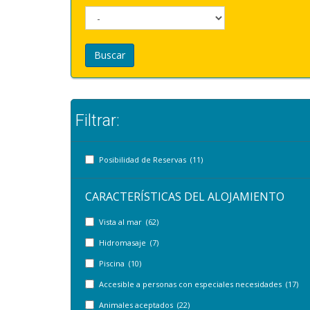
Buscar
Filtrar:
Posibilidad de Reservas (11)
CARACTERÍSTICAS DEL ALOJAMIENTO
Vista al mar (62)
Hidromasaje (7)
Piscina (10)
Accesible a personas con especiales necesidades (17)
Animales aceptados (22)