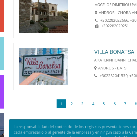
AGGELOS DIMITRIOU P
ANDROS - CHORA A
+302282022666, +3
+302282029251
VILLA BONATSA
AIKATERINI IOANNI CHA
ANDROS - BATSI
+302282041530, +30
1
2
3
4
5
6
7
8
La responsabilidad del contenido de los registros-presentaciones cor
cada empresario o al gerente de la empresa y en ningún caso a la Cámar