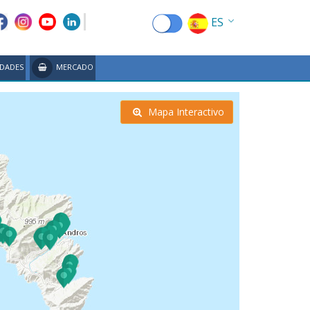
ES
EN
IDADES
MERCADO
EL
FR
Mapa Interactivo
DE
IT
RU
CN