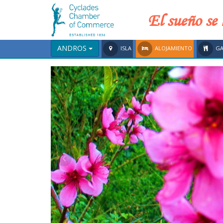
El sueño se 
ANDROS
ISLA
ALOJAMIENTO
GA