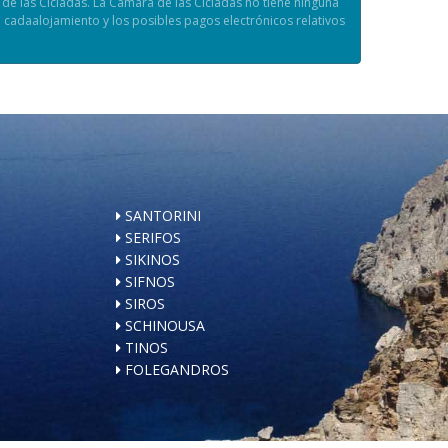
de las Cícladas. La Cámara de las Cícladas no tiene ninguna
 cadaalojamiento y los posibles pagos electrónicos relativos
SANTORINI
SERIFOS
SIKINOS
SIFNOS
SIROS
SCHINOUSA
TINOS
FOLEGANDROS