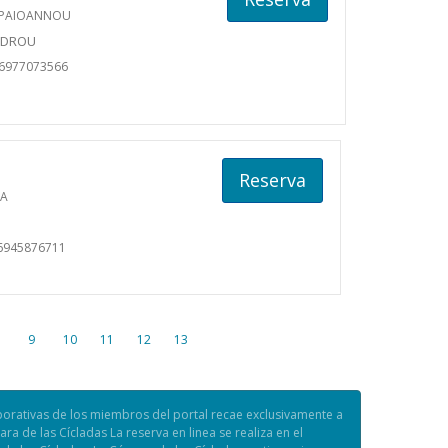
APAIOANNOU
NDROU
06977073566
Reserva
LA
6945876711
9
10
11
12
13
porativas de los miembros del portal recae exclusivamente a
a de las Cícladas La reserva en linea se realiza en el