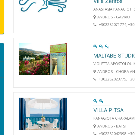
Villa Zefiros
ANASTASIA PANAGIOTI
ANDROS - GAVRIO
+302282071774, +3
MALTABE STUDI
VIOLETTA APOSTOLOU 
ANDROS - CHORA A
+302282023775, +3
VILLA PITSA
PANAGIOTA CHARALAM
ANDROS - BATSI
+302282042398, +3