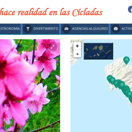
hace realidad en las Cícladas
STRONOMIA
DIVERTIMIENTO
AGENCIAS-ALQUILERES
ACTIV
+
-