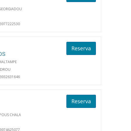
 GEORGIADOU
06977222530
Reserva
OS
MALTAMPE
NDROU
06932631646
Reserva
POUS CHALA
06974625077