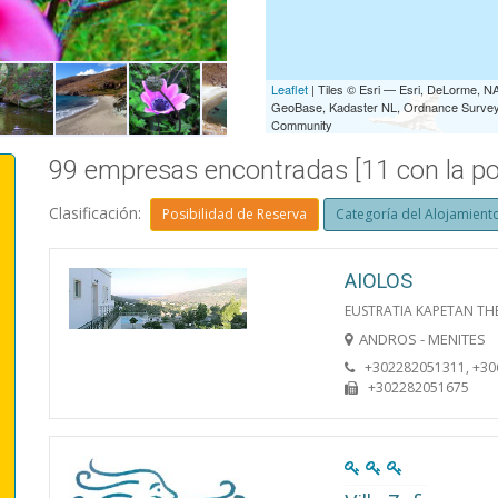
LAKE - CHORA
Leaflet
| Tiles © Esri — Esri, DeLorme,
GeoBase, Kadaster NL, Ordnance Survey, 
Community
99 empresas encontradas [11 con la pos
Clasificación:
Posibilidad de Reserva
Categoría del Alojamient
AIOLOS
EUSTRATIA KAPETAN TH
ANDROS - MENITES
+302282051311, +3
+302282051675