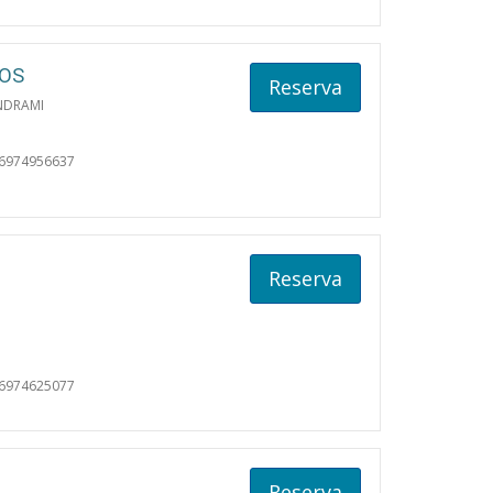
IOS
Reserva
NDRAMI
06974956637
Reserva
06974625077
Reserva