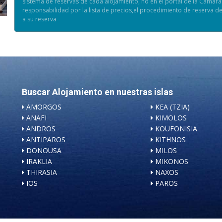
sistema de reservas de cada alojamiento, no en el portal de la Cámara 
responsabilidad por la lista de precios,el procedimiento de reserva de
a su reserva
Buscar Alojamiento en nuestras islas
AMORGOS
KEA (TZIA)
ANAFI
KIMOLOS
ANDROS
KOUFONISIA
ANTIPAROS
KITHNOS
DONOUSA
MILOS
IRAKLIA
MIKONOS
THIRASIA
NAXOS
IOS
PAROS