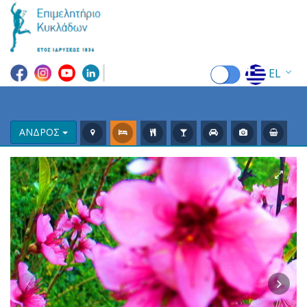
EL
EN
FR
ΑΝΔΡΟΣ
DE
IT
ES
RU
CN