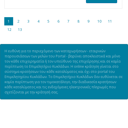
1
2
3
4
5
6
7
8
9
10
11
12
13
Η ευθύνη για το περιεχόμενο των καταχωρήσεων - εταιρικών
παρουσιάσεων των μελών του Portal - βαρύνει αποκλειστικά και μόνο
τον κάθε επιχειρηματία ή τον υπεύθυνο της επιχείρησης και σε καμία
περίπτωση το Επιμελητήριο Κυκλάδων. Η online κράτηση γίνεται στο
σύστημα κρατήσεων του κάθε καταλύματος και όχι στο portal του
Επιμελητηρίου Κυκλάδων. Το Επιμελητήριο Κυκλάδων δεν ευθύνεται σε
καμία περίπτωση για τον τιμοκατάλογο, την διαδικασία κρατήσεων
κάθε καταλύματος και τις ενδεχόμενες ηλεκτρονικές πληρωμές που
σχετίζονται με την κράτησή σας.