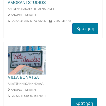
AMORANI STUDIOS
ΑΣΗΜΙΝΑ ΠΑΝΑΓΙΩΤΗ ΔΕΝΔΡΑΜΗ
ΑΝΔΡΟΣ - ΜΠΑΤΣΙ
2282041706, 6974956637
2282041870
Κράτηση
VILLA BONATSA
ΑΙΚΑΤΕΡΙΝΗ ΙΩΑΝΝΗ ΧΑΛΑ
ΑΝΔΡΟΣ - ΜΠΑΤΣΙ
2282041530, 6945876711
Κράτηση