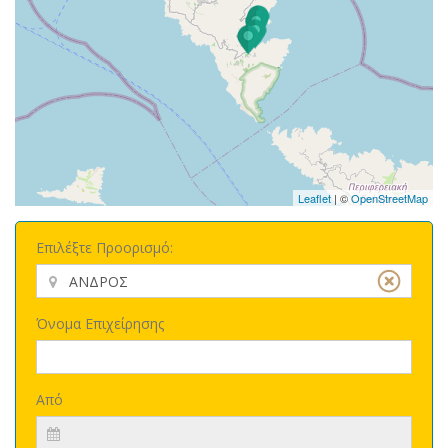
Leaflet
| ©
OpenStreetMap
Επιλέξτε Προορισμό:
Όνομα Επιχείρησης
Από