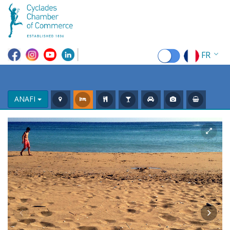
FR
EN
EL
ANAFI
DE
IT
ES
RU
CN