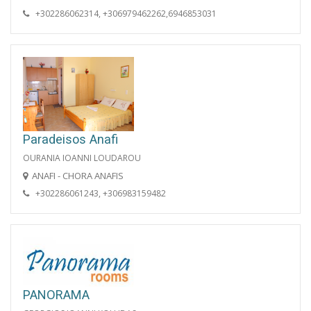
+302286062314, +306979462262,6946853031
Paradeisos Anafi
OURANIA IOANNI LOUDAROU
ANAFI - CHORA ANAFIS
+302286061243, +306983159482
PANORAMA