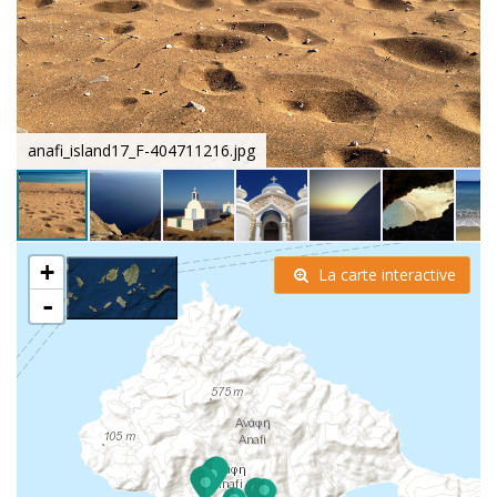
anafi_island17_F-404711216.jpg
+
La carte interactive
-