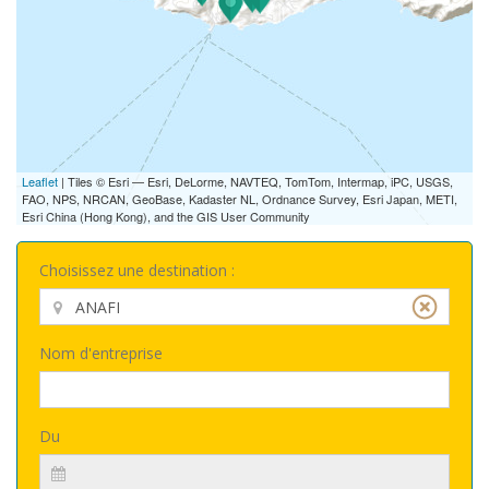
Leaflet
| Tiles © Esri — Esri, DeLorme, NAVTEQ, TomTom, Intermap, iPC, USGS,
FAO, NPS, NRCAN, GeoBase, Kadaster NL, Ordnance Survey, Esri Japan, METI,
Esri China (Hong Kong), and the GIS User Community
Choisissez une destination :
Nom d'entreprise
Du