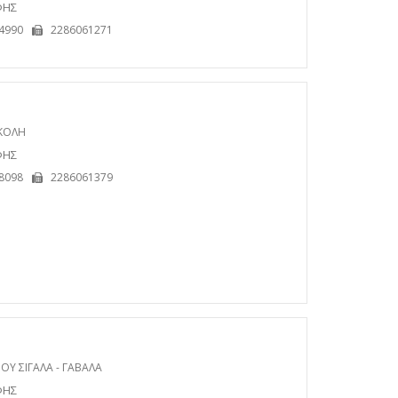
ΦΗΣ
4990
2286061271
ΚΟΛΗ
ΦΗΣ
8098
2286061379
Υ ΣΙΓΑΛΑ - ΓΑΒΑΛΑ
ΦΗΣ