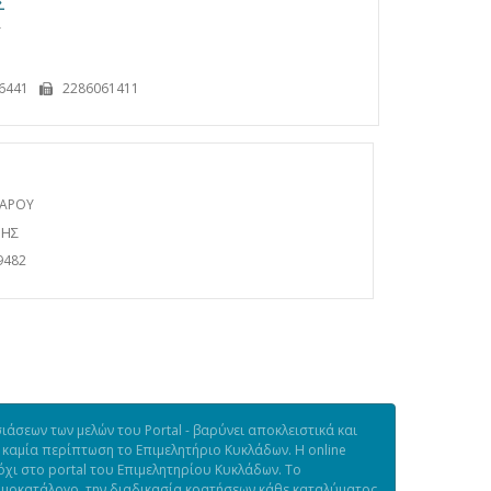
Σ
Υ
6441
2286061411
ΔΑΡΟΥ
ΦΗΣ
9482
άσεων των μελών του Portal - βαρύνει αποκλειστικά και
 καμία περίπτωση το Επιμελητήριο Κυκλάδων. Η online
χι στο portal του Επιμελητηρίου Κυκλάδων. Το
τιμοκατάλογο, την διαδικασία κρατήσεων κάθε καταλύματος