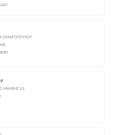
5437
Λ ΖΑΧΑΡΟΠΟΥΛΟΥ
ΦΗΣ
98061
ve
ΙΣ ΑΝΑΦΗΣ Ε.Ε.
Σ