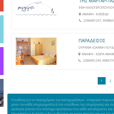
ΤΗΣ ΜΑΡΓΑΡΙΤΑ
ΕΦΗ ΚΑΛΟΓΕΡΟΠΟΥΛΟ
ΑΝΑΦΗ - ΚΛΕΙΣΙΔΙ
2286061237, 694862
ΠΑΡΑΔΕΙΣΟΣ
ΟΥΡΑΝΙΑ ΙΩΑΝΝΗ ΛΟΥ
ΑΝΑΦΗ - ΧΩΡΑ ΑΝΑ
2286061243, 698315
1
2
Η ευθύνη για το περιεχόμενο των καταχωρήσεων - εταιρικών παρουσι
μόνο τον κάθε επιχειρηματία ή τον υπεύθυνο της επιχείρησης και σε
κράτηση γίνεται στο σύστημα κρατήσεων του κάθε καταλύματος και ό
Επιμελητήριο Κυκλάδων δεν ευθύνεται σε καμία περίπτωση για τον 