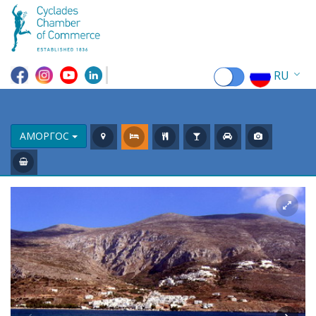
RU
EN
EL
АМОРГОС
FR
DE
IT
ES
CN