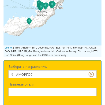
Leaflet
| Tiles © Esri — Esri, DeLorme, NAVTEQ, TomTom, Intermap, iPC, USGS,
FAO, NPS, NRCAN, GeoBase, Kadaster NL, Ordnance Survey, Esri Japan, METI,
Esri China (Hong Kong), and the GIS User Community
Выберите направление:
Название отеля
С