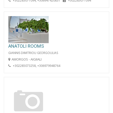
+302285071094, +306947420831
+302285071094
ANATOLI ROOMS
GIANNIS DIMITRIOU GEORGOULIAS
AMORGOS - AIGIIALI
+302285073258, +306979948764