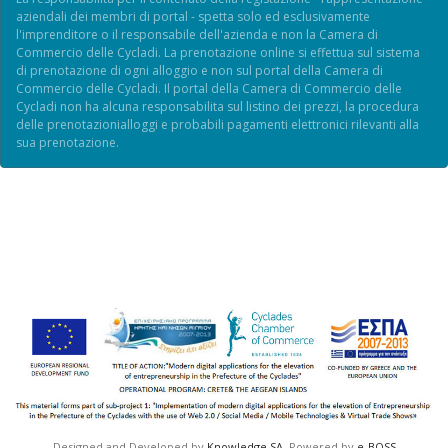
aziendali dei membri di portal - spetta solo ed esclusivamente
l'imprenditore o il responsabile dell'azienda e non la Camera di
Commercio delle Cycladi. La prenotazione online si effettua sul sistema
di prenotazione di ogni alloggio e non sul portal della Camera di
Commercio delle Cycladi. Il portal della Camera di Commercio delle
Cycladi non ha alcuna responsabilita sul listino dei prezzi, la procedura
delle prenotazionialloggi e probabili pagamenti elettronici rilevanti alla
sua prenotazione.
Designed and Developed by
Knowledge SA
, Powered by
e-BOSS