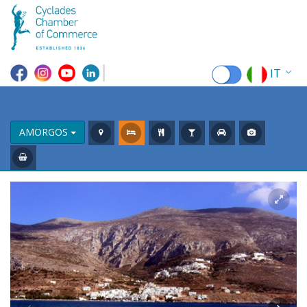
IT
EN
EL
AMORGOS
FR
DE
ES
RU
CN