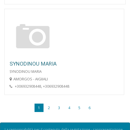
SYNODINOU MARIA
SYNODINOU MARIA
AMORGOS - AIGIIALI
+306932908448, +306932908448
1
2
3
4
5
6
La responsabilità per il contenuto della registazione - rappresentazione