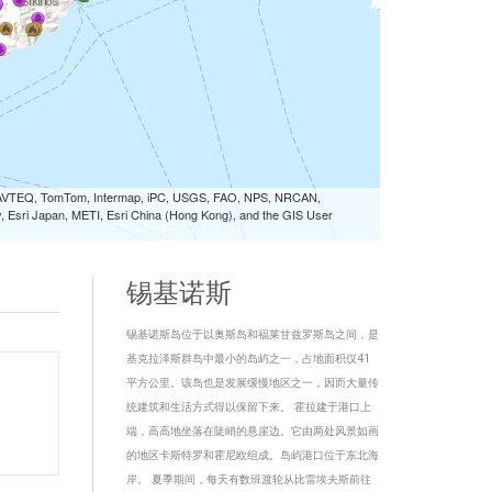
 NAVTEQ, TomTom, Intermap, iPC, USGS, FAO, NPS, NRCAN,
Esri Japan, METI, Esri China (Hong Kong), and the GIS User
锡基诺斯
锡基诺斯岛位于以奥斯岛和福莱甘兹罗斯岛之间，是
基克拉泽斯群岛中最小的岛屿之一，占地面积仅41
平方公里。该岛也是发展缓慢地区之一，因而大量传
统建筑和生活方式得以保留下来。 霍拉建于港口上
端，高高地坐落在陡峭的悬崖边。它由两处风景如画
的地区卡斯特罗和霍尼欧组成。岛屿港口位于东北海
岸。 夏季期间，每天有数班渡轮从比雷埃夫斯前往