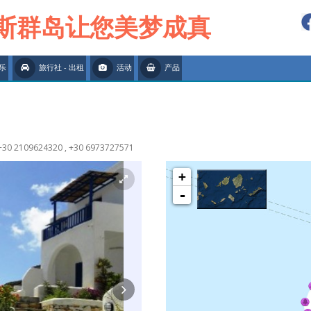
斯群岛让您美梦成真
乐
旅行社 - 出租
活动
产品
0 2109624320 , +30 6973727571
+
-