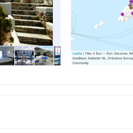
Leaflet
| Tiles © Esri — Esri, DeLorme,
GeoBase, Kadaster NL, Ordnance Survey, 
Community