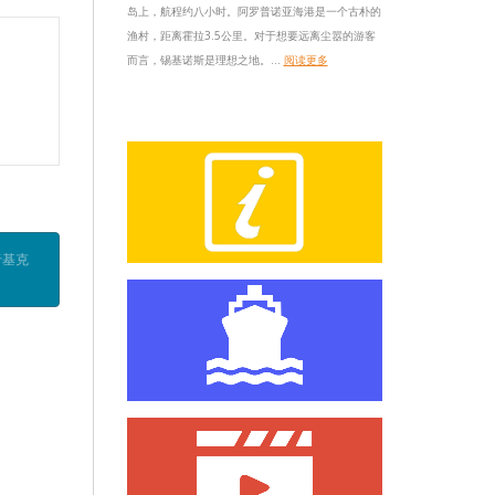
岛上，航程约八小时。阿罗普诺亚海港是一个古朴的
渔村，距离霍拉3.5公里。对于想要远离尘嚣的游客
而言，锡基诺斯是理想之地。...
阅读更多
于基克