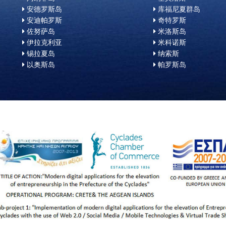
安德罗斯岛
库福尼夏群岛
安迪帕罗斯
奇特罗斯
佐努萨岛
米洛斯岛
伊拉克利亚
米科诺斯
锡拉夏岛
纳索斯
以奥斯岛
帕罗斯岛