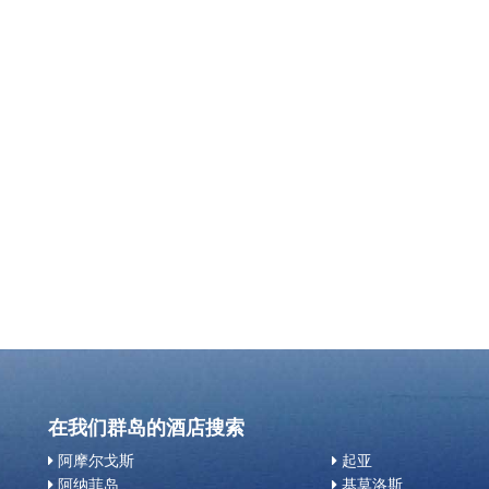
在我们群岛的酒店搜索
阿摩尔戈斯
起亚
阿纳菲岛
基莫洛斯