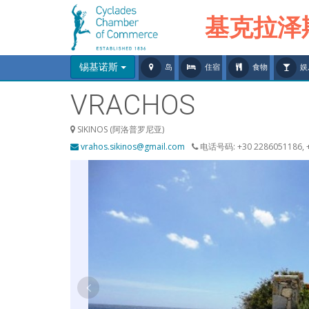
基克拉泽
锡基诺斯
岛
住宿
食物
娱
VRACHOS
SIKINOS (阿洛普罗尼亚)
vrahos.sikinos@gmail.com
电话号码: +30 2286051186, +3