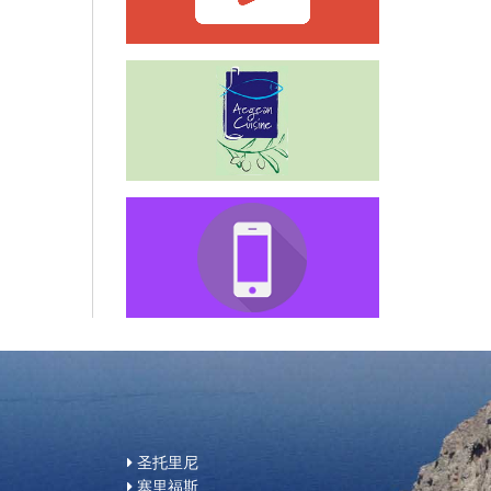
圣托里尼
塞里福斯