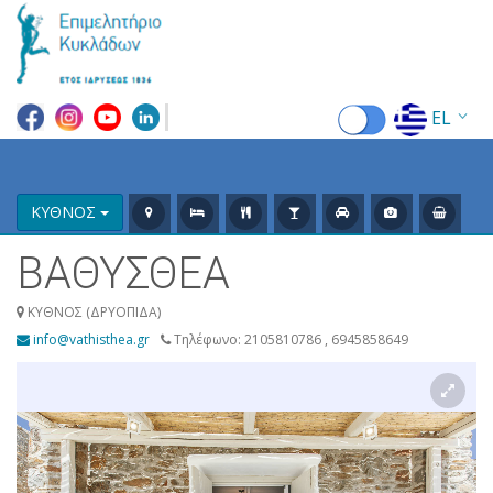
EL
EN
FR
ΚΥΘΝΟΣ
DE
ΒΑΘΥΣΘΕΑ
IT
ΚΥΘΝΟΣ (ΔΡΥΟΠΙΔΑ)
info@vathisthea.gr
Τηλέφωνο: 2105810786 , 6945858649
ES
RU
CN