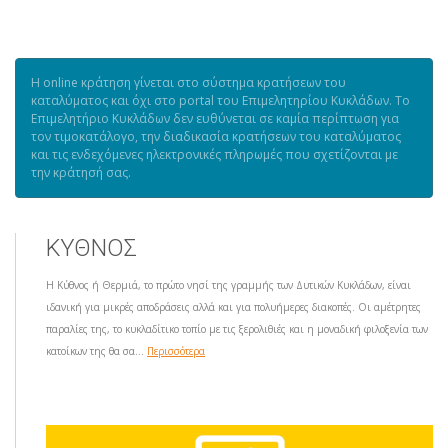
Η online κράτηση γίνεται στο σύστημα κρατήσεων του
καταλύματος και όχι στο portal του Επιμελητηρίου Κυκλάδων. Το
Επιμελητήριο Κυκλάδων δεν ευθύνεται σε καμία περίπτωση για
τον τιμοκατάλογο, την διαδικασία κρατήσεων του καταλύματος
και τις ενδεχόμενες ηλεκτρονικές πληρωμές που σχετίζονται με
την κράτησή σας.
ΚΥΘΝΟΣ
Η Κύθνος ή Θερμιά, το πρώτο νησί της γραμμής των Δυτικών Κυκλάδων, είναι
ιδανική για μικρές αποδράσεις αλλά και για πολυήμερες διακοπές. Οι αμέτρητες
παραλίες της, το κυκλαδίτικο τοπίο με τις ξερολιθιές και η μοναδική φιλοξενία των
κατοίκων της θα σα...
Περισσότερα