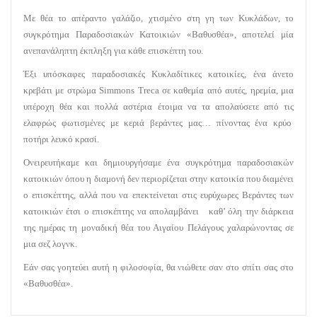
Με θέα το απέραντο γαλάζιο, χτισμένο στη γη των Κυκλάδων, το
συγκρότημα Παραδοσιακών Κατοικιών «Βαθυσθέα», αποτελεί μία
ανεπανάληπτη έκπληξη για κάθε επισκέπτη του.
Έξι υπόσκαφες παραδοσιακές Κυκλαδίτικες κατοικίες, ένα άνετο
κρεβάτι με στρώμα Simmons Treca σε καθεμία από αυτές, ηρεμία, μια
υπέροχη θέα και πολλά αστέρια έτοιμα να τα απολαύσετε από τις
ελαφρώς φωτισμένες με κεριά βεράντες μας… πίνοντας ένα κρύο
ποτήρι λευκό κρασί.
Ονειρευτήκαμε και δημιουργήσαμε ένα συγκρότημα παραδοσιακών
κατοικιών όπου η διαμονή δεν περιορίζεται στην κατοικία που διαμένει
ο επισκέπτης, αλλά που να επεκτείνεται στις ευρύχωρες Βεράντες των
κατοικιών έτσι ο επισκέπτης να απολαμβάνει καθ’ όλη την διάρκεια
της ημέρας τη μοναδική θέα του Αιγαίου Πελάγους χαλαρώνοντας σε
μια σεζ λογνκ.
Εάν σας γοητεύει αυτή η φιλοσοφία, θα νιώθετε σαν στο σπίτι σας στο
«Βαθυσθέα».