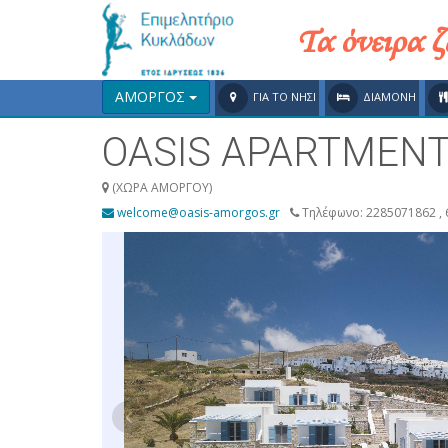
Τα όνειρα 
ΑΜΟΡΓΟΣ
ΓΙΑ ΤΟ ΝΗΣΙ
ΔΙΑΜΟΝΗ
OASIS APARTMEN
(ΧΩΡΑ ΑΜΟΡΓΟΥ)
welcome@oasis-amorgos.gr
Τηλέφωνο: 2285071862 ,