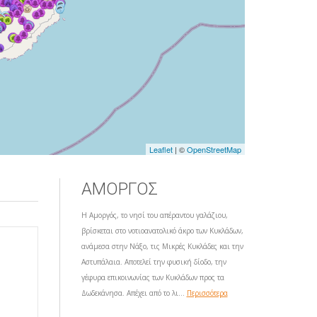
Leaflet
| ©
OpenStreetMap
ΑΜΟΡΓΟΣ
Η Αμοργός, το νησί του απέραντου γαλάζιου,
βρίσκεται στο νοτιοανατολικό άκρο των Κυκλάδων,
ανάμεσα στην Νάξο, τις Μικρές Κυκλάδες και την
Αστυπάλαια. Αποτελεί την φυσική δίοδο, την
γέφυρα επικοινωνίας των Κυκλάδων προς τα
Δωδεκάνησα. Απέχει από το λι...
Περισσότερα