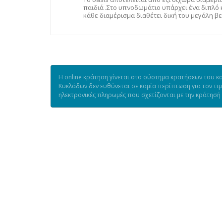
παιδιά .Στο υπνοδωμάτιο υπάρχει ένα διπλό 
κάθε διαμέρισμα διαθέτει δική του μεγάλη β
Η online κράτηση γίνεται στο σύστημα κρατήσεων του κα
Κυκλάδων δεν ευθύνεται σε καμία περίπτωση για τον τι
ηλεκτρονικές πληρωμές που σχετίζονται με την κράτησή