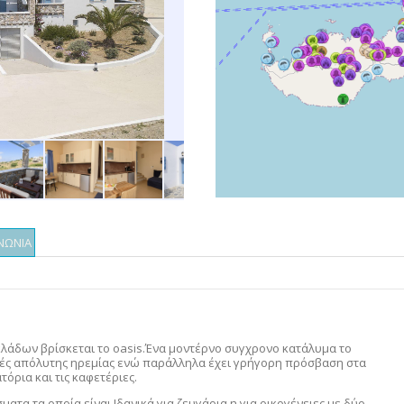
ΝΩΝΙΑ
λάδων βρίσκεται το oasis.Ένα μοντέρνο συγχρονο κατάλυμα το
μές απόλυτης ηρεμίας ενώ παράλληλα έχει γρήγορη πρόσβαση στα
όρια και τις καφετέριες.
ματα τα οποία είναι Ιδανικά για ζευγάρια η για οικογένειες με δύο