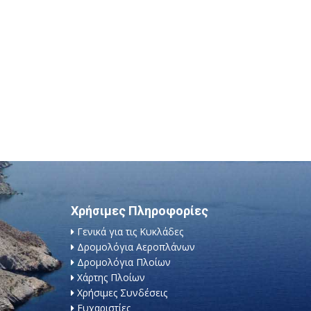
Χρήσιμες Πληροφορίες
Γενικά για τις Κυκλάδες
Δρομολόγια Αεροπλάνων
Δρομολόγια Πλοίων
Χάρτης Πλοίων
Χρήσιμες Συνδέσεις
Ευχαριστίες