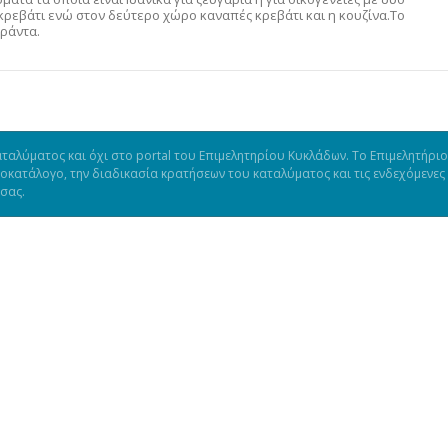
κρεβάτι ενώ στον δεύτερο χώρο καναπές κρεβάτι και η κουζίνα.Το
εράντα.
ταλύματος και όχι στο portal του Επιμελητηρίου Κυκλάδων. Το Επιμελητήριο
μοκατάλογο, την διαδικασία κρατήσεων του καταλύματος και τις ενδεχόμενες
 σας.