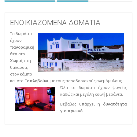
ΕΝΟΙΚΙΑΖΟΜΕΝΑ ΔΩΜΑΤΙΑ
Τα δωμάτια
έχουν
πανοραμική
θέα
στο
Χωριό
, στη
θάλασσα,
στον κάμπο
και στο
Ξαπλοβούνι
, με τους παραδοσιακούς ανεμόμυλους.
Όλα τα δωμάτια έχουν ψυγείο,
καθώς και μεγάλη κοινή βεράντα.
Βεβαίως υπάρχει η
δυνατότητα
για πρωινό
.