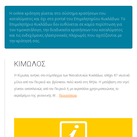
Η online κράτηση γίνεται στο σύστημα κρατήσεων του
καταλύματος και όχι στο portal του Επιμελητηρίου Κυκλάδων. Το
Επιμελητήριο Κυκλάδων δεν ευθύνεται σε καμία περίπτωση για
τον τιμοκατάλογο, την διαδικασία κρατήσεων του καταλύματος
και τις ενδεχόμενες ηλεκτρονικές πληρωμές που σχετίζονται με
την κράτησή σας.
ΚΙΜΩΛΟΣ
Η Κίμωλος ανήκει στο σύμπλεγμα των Νοτιοδυτικών Κυκλάδων, απέχει 87 ναυτικά
μίλια από τον Πειραιά και βρίσκεται πολύ κοντά στη Μήλο. Η μετάβαση στο νησί
γίνεται ακτοπλοϊκώς από τον Πειραιά ή με αεροπλάνο χρησιμοποιώντας το
αεροδρόμιο της γειτονικής Μ...
Περισσότερα