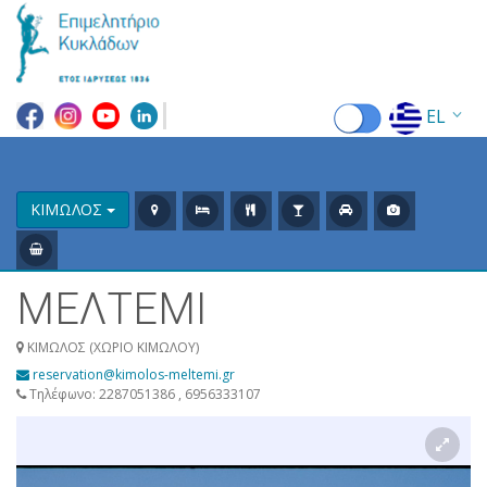
EL
EN
FR
ΚΙΜΩΛΟΣ
DE
ΜΕΛΤΕΜΙ
IT
ES
ΚΙΜΩΛΟΣ (ΧΩΡΙΟ ΚΙΜΩΛΟΥ)
reservation@kimolos-meltemi.gr
RU
Τηλέφωνο: 2287051386 , 6956333107
CN