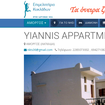
Τα όνειρα 
ΑΜΟΡΓΟΣ
ΓΙΑ ΤΟ ΝΗΣΙ
ΔΙΑΜΟΝΗ
YIANNIS APPART
ΑΜΟΡΓΟΣ (ΛΑΓΚΑΔΑ)
nkts36@gmail.com
Τηλέφωνο: 2285073002 , 69427108