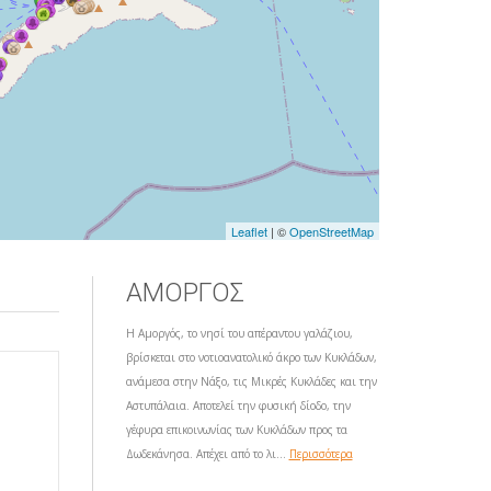
Leaflet
| ©
OpenStreetMap
ΑΜΟΡΓΟΣ
Η Αμοργός, το νησί του απέραντου γαλάζιου,
βρίσκεται στο νοτιοανατολικό άκρο των Κυκλάδων,
ανάμεσα στην Νάξο, τις Μικρές Κυκλάδες και την
Αστυπάλαια. Αποτελεί την φυσική δίοδο, την
γέφυρα επικοινωνίας των Κυκλάδων προς τα
Δωδεκάνησα. Απέχει από το λι...
Περισσότερα