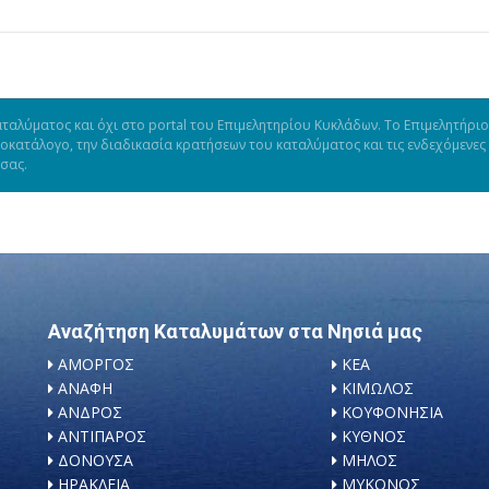
ταλύματος και όχι στο portal του Επιμελητηρίου Κυκλάδων. Το Επιμελητήριο
μοκατάλογο, την διαδικασία κρατήσεων του καταλύματος και τις ενδεχόμενες
 σας.
Αναζήτηση Καταλυμάτων στα Νησιά μας
ΑΜΟΡΓΟΣ
ΚΕΑ
ΑΝΑΦΗ
ΚΙΜΩΛΟΣ
ΑΝΔΡΟΣ
ΚΟΥΦΟΝΗΣΙΑ
ΑΝΤΙΠΑΡΟΣ
ΚΥΘΝΟΣ
ΔΟΝΟΥΣΑ
ΜΗΛΟΣ
ΗΡΑΚΛΕΙΑ
ΜΥΚΟΝΟΣ